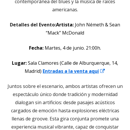
contemporánea del blues y la música de raíces
americanas.
Detalles del Evento:
Artista:
John Németh & Sean
“Mack” McDonald
Fecha:
Martes, 4 de junio. 21:00h.
Lugar:
Sala Clamores (Calle de Alburquerque, 14,
Abrir
Madrid)
Entradas a la venta aquí
en
Juntos sobre el escenario, ambos artistas ofrecen un
una
espectáculo único donde tradición y modernidad
ventana
dialogan sin artificios: desde pasajes acústicos
nueva
cargados de emoción hasta explosiones eléctricas
llenas de groove. Esta gira conjunta promete una
experiencia musical vibrante, capaz de conquistar