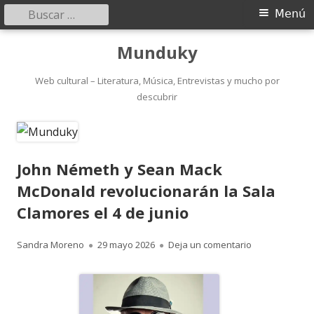
Buscar:
Menú
Menú
principal
Saltar
Munduky
al
contenido
Web cultural – Literatura, Música, Entrevistas y mucho por
descubrir
John Németh y Sean Mack
McDonald revolucionarán la Sala
Clamores el 4 de junio
Autor
Publicado
para John Néme
Sandra Moreno
29 mayo 2026
Deja un comentario
el
Abrir
en