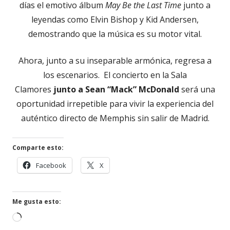
días el emotivo álbum
May Be the Last Time
junto a
leyendas como Elvin Bishop y Kid Andersen,
demostrando que la música es su motor vital.
Ahora, junto a su inseparable armónica, regresa a
los escenarios. El concierto en la Sala
Clamores
junto a Sean “Mack” McDonald
será una
oportunidad irrepetible para vivir la experiencia del
auténtico directo de Memphis sin salir de Madrid.
Comparte esto:
Abrir
Abrir
Facebook
X
en
en
una
una
ventana
ventana
Me gusta esto:
nueva
nueva
Cargando...