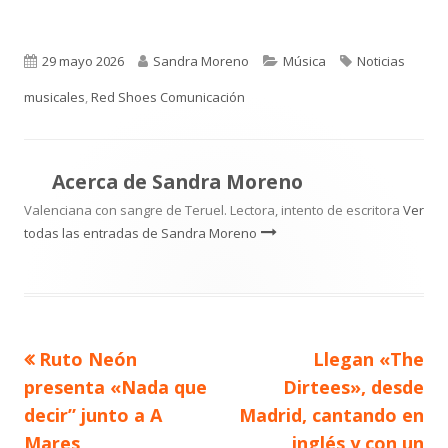
Publicado
Autor
Categorías
Etiquetas
29 mayo 2026
Sandra Moreno
Música
Noticias
el
musicales
,
Red Shoes Comunicación
Acerca de
Sandra Moreno
Valenciana con sangre de Teruel. Lectora, intento de escritora
Ver
todas las entradas de Sandra Moreno
Artículo
Artículo
Ruto Neón
Llegan «The
Navegación
anterior
siguiente
presenta «Nada que
Dirtees», desde
de
decir” junto a A
Madrid, cantando en
Mares
inglés y con un