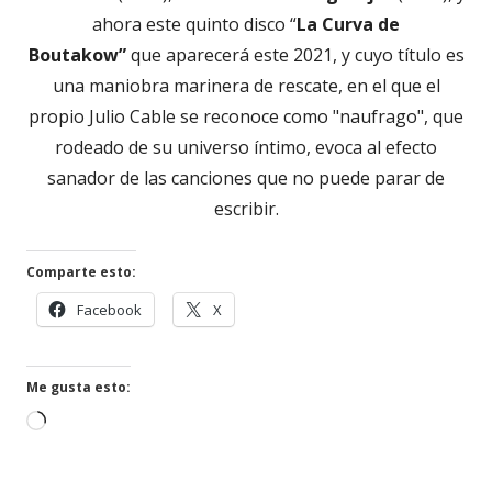
ahora este quinto disco “
La Curva de
Boutakow”
que aparecerá este 2021, y cuyo título es
una maniobra marinera de rescate, en el que el
propio Julio Cable se reconoce como "naufrago", que
rodeado de su universo íntimo, evoca al efecto
sanador de las canciones que no puede parar de
escribir.
Comparte esto:
Abrir
Abrir
Facebook
X
en
en
una
una
ventana
ventana
Me gusta esto:
nueva
nueva
Cargando...