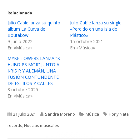
Relacionado
Julio Cable lanza su quinto
Julio Cable lanza su single
album La Curva de
«Perdido en una Isla de
Boutakow
Plástico»
9 junio 2022
15 octubre 2021
En «Música»
En «Música»
MYKE TOWERS LANZA “K
HUBO PS MOR” JUNTO A
KRIS R Y ALEMÁN, UNA
FUSIÓN CONTUNDENTE
DE ESTILOS Y CALLES
8 octubre 2025
En «Música»
Publicado
Autor
Categorías
Etiquetas
21 julio 2021
Sandra Moreno
Música
Flor y Nata
el
records
,
Noticias musicales