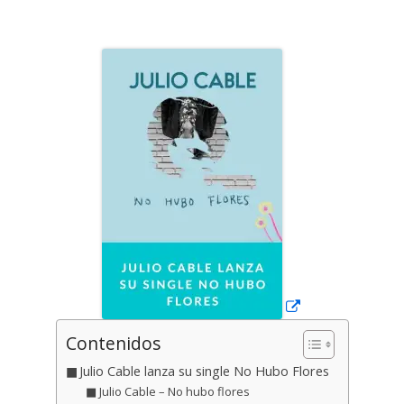
el
Abrir
en
una
ventana
nueva
Contenidos
Julio Cable lanza su single No Hubo Flores
Julio Cable – No hubo flores