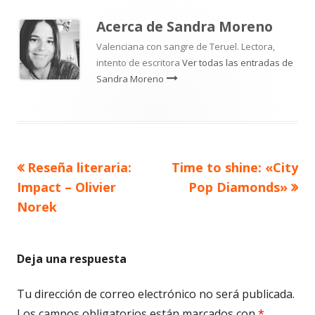
Acerca de
Sandra Moreno
Valenciana con sangre de Teruel. Lectora,
intento de escritora
Ver todas las entradas de
Sandra Moreno
Artículo
Artículo
Reseña literaria:
Time to shine: «City
Navegación
anterior
siguiente
Impact – Olivier
Pop Diamonds»
de
Norek
entradas
Deja una respuesta
Tu dirección de correo electrónico no será publicada.
Los campos obligatorios están marcados con
*