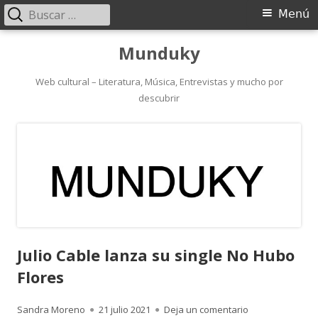
Buscar:
Menú
Menú
principal
Saltar
Munduky
al
contenido
Web cultural – Literatura, Música, Entrevistas y mucho por
descubrir
Julio Cable lanza su single No Hubo
Flores
Autor
Publicado
para Julio Cable
Sandra Moreno
21 julio 2021
Deja un comentario