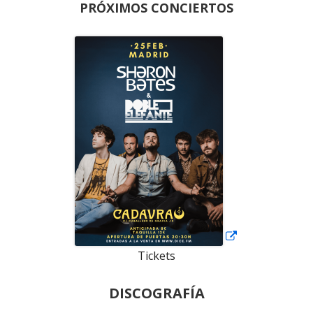
PRÓXIMOS CONCIERTOS
Abrir
en
una
ventana
nueva
Tickets
DISCOGRAFÍA