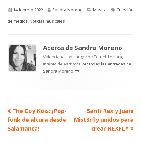
Publicado
Autor
Categorías
Etiquetas
14 febrero 2022
Sandra Moreno
Música
Cuestión
el
de medios
,
Noticias musicales
Acerca de
Sandra Moreno
Valenciana con sangre de Teruel. Lectora,
intento de escritora
Ver todas las entradas de
Sandra Moreno
Artículo
Artículo
The Coy Kois: ¡Pop-
Santi Rex y Juani
Navegación
anterior
siguiente
funk de altura desde
Mist3rfly unidos para
de
Salamanca!
crear REXFLY
entradas