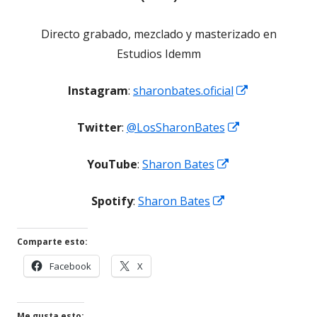
Directo grabado, mezclado y masterizado en
Estudios Idemm
Abrir
Instagram
:
sharonbates.oficial
en
Abrir
Twitter
:
@LosSharonBates
una
en
ventana
Abrir
YouTube
:
Sharon Bates
una
nueva
en
ventana
Abrir
Spotify
:
Sharon Bates
una
nueva
en
ventana
una
nueva
Comparte esto:
ventana
Abrir
Abrir
Facebook
X
nueva
en
en
una
una
ventana
ventana
Me gusta esto: