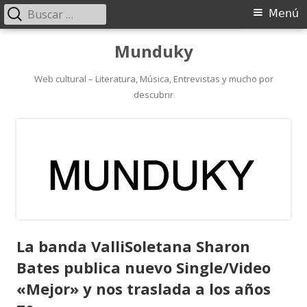
Buscar:
Menú
Menú
principal
Saltar
Munduky
al
contenido
Web cultural – Literatura, Música, Entrevistas y mucho por
descubrir
La banda ValliSoletana Sharon
Bates publica nuevo Single/Video
«Mejor» y nos traslada a los años