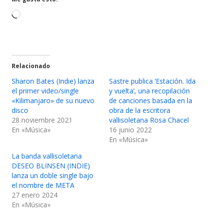
nueva
nueva
Cargando...
Relacionado
Sharon Bates (Indie) lanza
Sastre publica ‘Estación. Ida
el primer video/single
y vuelta’, una recopilación
«Kilimanjaro» de su nuevo
de canciones basada en la
disco
obra de la escritora
28 noviembre 2021
vallisoletana Rosa Chacel
En «Música»
16 junio 2022
En «Música»
La banda vallisoletana
DESEO BLINSEN (INDIE)
lanza un doble single bajo
el nombre de META
27 enero 2024
En «Música»