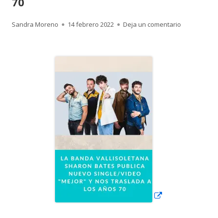
70
Autor
Publicado
para La band
Sandra Moreno
14 febrero 2022
Deja un comentario
el
Abrir
en
una
ventana
nueva