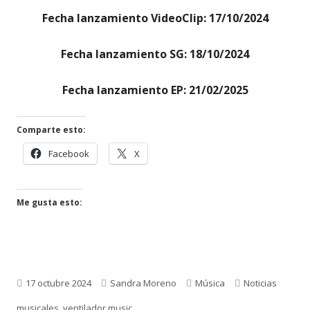
Fecha lanzamiento VideoClip: 17/10/2024
Fecha lanzamiento SG: 18/10/2024
Fecha lanzamiento EP: 21/02/2025
Comparte esto:
Facebook
X
Me gusta esto:
Publicado
Autor
Categorías
Etiquetas
17 octubre 2024
Sandra Moreno
Música
Noticias
el
musicales
,
ventilador music