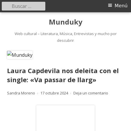
Buscar:
Menú
Menú
principal
Saltar
Munduky
al
contenido
Web cultural – Literatura, Música, Entrevistas y mucho por
descubrir
Laura Capdevila nos deleita con el
single: «Va passar de llarg»
Autor
Publicado
para Laura Ca
Sandra Moreno
17 octubre 2024
Deja un comentario
el