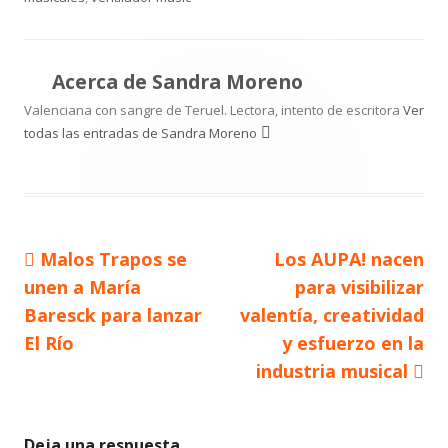
Acerca de
Sandra Moreno
Valenciana con sangre de Teruel. Lectora, intento de escritora
Ver
todas las entradas de Sandra Moreno
Artículo
Artículo
Malos Trapos se
Los AUPA! nacen
Navegación
anterior
siguiente
unen a María
para visibilizar
de
Baresck para lanzar
valentía, creatividad
El Río
y esfuerzo en la
entradas
industria musical
Deja una respuesta