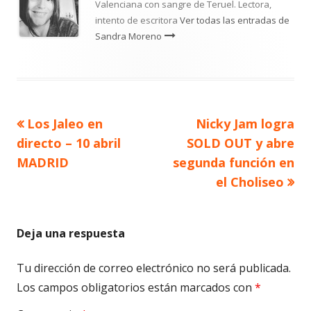
Valenciana con sangre de Teruel. Lectora,
intento de escritora
Ver todas las entradas de
Sandra Moreno
Artículo
Artículo
Los Jaleo en
Nicky Jam logra
Navegación
anterior
siguiente
directo – 10 abril
SOLD OUT y abre
de
MADRID
segunda función en
el Choliseo
entradas
Deja una respuesta
Tu dirección de correo electrónico no será publicada.
Los campos obligatorios están marcados con
*