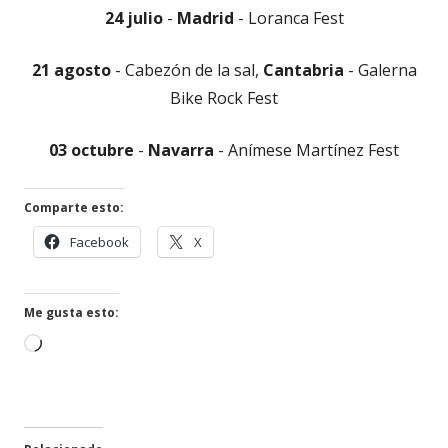
24 julio
-
Madrid
- Loranca Fest
21 agosto
- Cabezón de la sal,
Cantabria
- Galerna
Bike Rock Fest
03 octubre
-
Navarra
- Anímese Martínez Fest
Comparte esto:
Abrir
Abrir
Facebook
X
en
en
una
una
ventana
ventana
Me gusta esto:
nueva
nueva
Cargando...