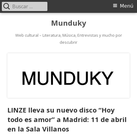
Buscar:
Menú
Menú
principal
Saltar
Munduky
al
contenido
Web cultural – Literatura, Música, Entrevistas y mucho por
descubrir
LINZE lleva su nuevo disco “Hoy
todo es amor” a Madrid: 11 de abril
en la Sala Villanos