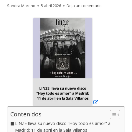
Autor
Publicado
para LINZE lleva 
Sandra Moreno
5 abril 2026
Deja un comentario
el
Abrir
en
una
ventana
nueva
Contenidos
LINZE lleva su nuevo disco “Hoy todo es amor” a
Madrid: 11 de abril en la Sala Villanos