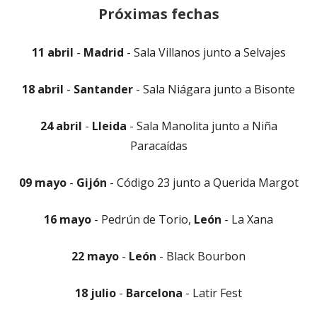
Próximas fechas
una
ventana
1
1 abril
-
Madrid
- Sala Villanos junto a Selvajes
nueva
18 abril
-
Santander
- Sala Niágara junto a Bisonte
24 abril
-
Lleida
- Sala Manolita junto a Niña
Paracaídas
09 mayo
-
Gijón
- Código 23 junto a Querida Margot
16 mayo
- Pedrún de Torio,
León
- La Xana
22 mayo
-
León
- Black Bourbon
18 julio
-
Barcelona
- Latir Fest