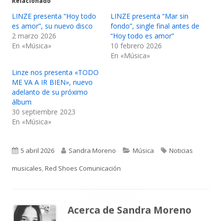
Relacionado
LINZE presenta “Hoy todo
LINZE presenta “Mar sin
es amor”, su nuevo disco
fondo”, single final antes de
2 marzo 2026
“Hoy todo es amor”
En «Música»
10 febrero 2026
En «Música»
Linze nos presenta «TODO
ME VA A IR BIEN», nuevo
adelanto de su próximo
álbum
30 septiembre 2023
En «Música»
Publicado
Autor
Categorías
Etiquetas
5 abril 2026
Sandra Moreno
Música
Noticias
el
musicales
,
Red Shoes Comunicación
Acerca de
Sandra Moreno