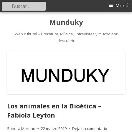
Buscar:
Menú
Menú
principal
Saltar
Munduky
al
contenido
Web cultural – Literatura, Música, Entrevistas y mucho por
descubrir
Los animales en la Bioética –
Fabiola Leyton
Autor
Publicado
para Los anima
Sandra Moreno
22 marzo 2019
Deja un comentario