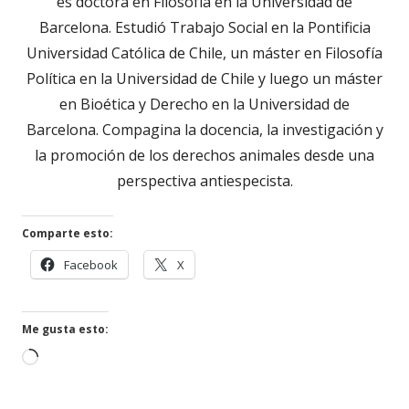
es doctora en Filosofía en la Universidad de
Barcelona. Estudió Trabajo Social en la Pontificia
Universidad Católica de Chile, un máster en Filosofía
Política en la Universidad de Chile y luego un máster
en Bioética y Derecho en la Universidad de
Barcelona. Compagina la docencia, la investigación y
la promoción de los derechos animales desde una
perspectiva antiespecista.
Comparte esto:
Abrir
Abrir
Facebook
X
en
en
una
una
ventana
ventana
Me gusta esto:
nueva
nueva
Cargando...