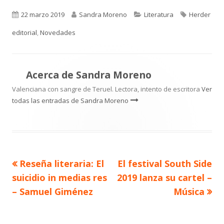
Publicado
Autor
Categorías
Etiquetas
22 marzo 2019
Sandra Moreno
Literatura
Herder
el
editorial
,
Novedades
Acerca de
Sandra Moreno
Valenciana con sangre de Teruel. Lectora, intento de escritora
Ver
todas las entradas de Sandra Moreno
Artículo
Artículo
Reseña literaria: El
El festival South Side
Navegación
anterior
siguiente
suicidio in medias res
2019 lanza su cartel –
de
– Samuel Giménez
Música
entradas