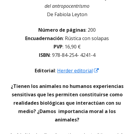
del antropocentrismo
De Fabiola Leyton
Número de páginas
: 200
Encuadernación
: Rústica con solapas
PVP
: 16,90 €
ISBN
: 978-84-254- 4241-4
Abrir
Editorial
:
Herder editorial
en
¿Tienen los animales no humanos experiencias
una
sensitivas que les permiten constituirse como
ventana
realidades biológicas que interactúan con su
nueva
medio? ¿Damos importancia moral a los
animales?