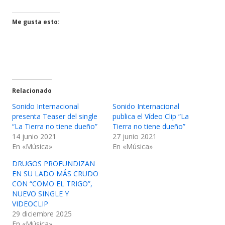
una
una
ventana
ventana
Me gusta esto:
nueva
nueva
Relacionado
Sonido Internacional
Sonido Internacional
presenta Teaser del single
publica el Vídeo Clip “La
“La Tierra no tiene dueño”
Tierra no tiene dueño”
14 junio 2021
27 junio 2021
En «Música»
En «Música»
DRUGOS PROFUNDIZAN
EN SU LADO MÁS CRUDO
CON “COMO EL TRIGO”,
NUEVO SINGLE Y
VIDEOCLIP
29 diciembre 2025
En «Música»