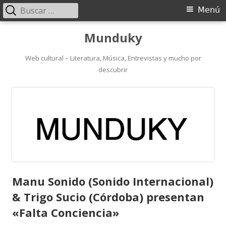
Buscar:
Menú
Menú
principal
Saltar
Munduky
al
contenido
Web cultural – Literatura, Música, Entrevistas y mucho por
descubrir
Manu Sonido (Sonido Internacional)
& Trigo Sucio (Córdoba) presentan
«Falta Conciencia»