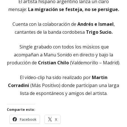
El artista hispano argentino lanza un claro
mensaje:
La migración se festeja, no se persigue.
Cuenta con la colaboración de
Andrés e Ismael
,
cantantes de la banda cordobesa
Trigo Sucio.
Single grabado con todos los músicos que
acompañan a Manu Sonido en directo y bajo la
producción de
Cristian Chilo
(Valdemorillo – Madrid).
El vídeo-clip ha sido realizado por
Martin
Corradini
(Más Positivo) donde participan una larga
lista de espontáneos y amigos del artista.
Comparte esto:
Abrir
Abrir
Facebook
X
en
en