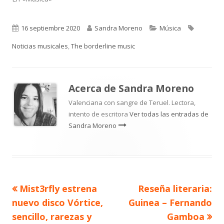
Publicado
Autor
Categorías
Etiqueta
16 septiembre 2020
Sandra Moreno
Música
el
Noticias musicales
,
The borderline music
Acerca de
Sandra Moreno
Valenciana con sangre de Teruel. Lectora,
intento de escritora
Ver todas las entradas de
Sandra Moreno
Artículo
Artículo
Mist3rfly estrena
Reseña literaria:
Navegación
anterior
siguiente
nuevo disco Vórtice,
Guinea – Fernando
de
sencillo, rarezas y
Gamboa