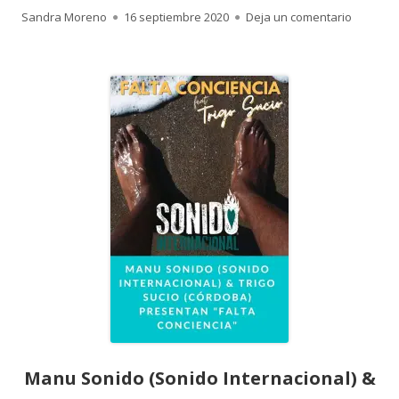
Autor
Publicado
para Man
Sandra Moreno
16 septiembre 2020
Deja un comentario
el
Manu Sonido (Sonido Internacional) &