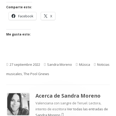
Comparte esto:
Abrir
Abrir
Facebook
X
en
en
una
una
ventana
ventana
Me gusta esto:
nueva
nueva
Publicado
Autor
Categorías
Etiquetas
27 septiembre 2022
Sandra Moreno
Música
Noticias
el
musicales
,
The Pool Gnews
Acerca de
Sandra Moreno
Valenciana con sangre de Teruel. Lectora,
intento de escritora
Ver todas las entradas de
Sandra Moreno