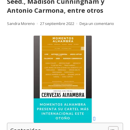
Seed., Madison Cunningham y
Antonio Carmona, entre otros
Autor
Publicado
para Mom
Sandra Moreno
27 septiembre 2022
Deja un comentario
el
Abrir
en
una
ventana
nueva