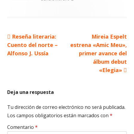
Artículo
Artículo
Reseña literaria:
Mireia Espelt
Navegación
anterior
siguiente
Cuento del norte –
estrena «Amic Meu»,
de
Alfonso J. Ussía
primer avance del
álbum debut
entradas
«Elegia»
Deja una respuesta
Tu dirección de correo electrónico no será publicada.
Los campos obligatorios están marcados con
*
Comentario
*