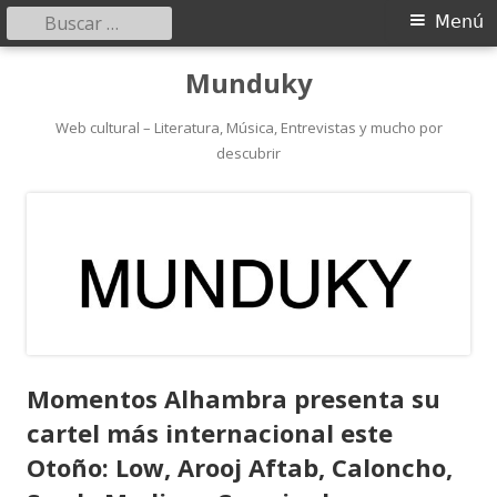
Buscar:
Menú
Menú
principal
Saltar
Munduky
al
contenido
Web cultural – Literatura, Música, Entrevistas y mucho por
descubrir
Momentos Alhambra presenta su
cartel más internacional este
Otoño: Low, Arooj Aftab, Caloncho,