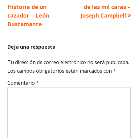
Navegación
anterior
siguiente
Historia de un
de las mil caras –
de
cazador – León
Joseph Campbell
Bustamante
entradas
Deja una respuesta
Tu dirección de correo electrónico no será publicada.
Los campos obligatorios están marcados con
*
Comentario
*