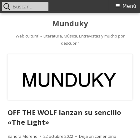
Buscar:
Menú
Menú
principal
Saltar
Munduky
al
contenido
Web cultural – Literatura, Música, Entrevistas y mucho por
descubrir
OFF THE WOLF lanzan su sencillo
«The Light»
Autor
Publicado
para OFF THE
Sandra Moreno
22 octubre 2022
Deja un comentario