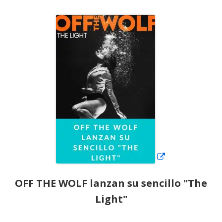
el
Abrir
en
una
ventana
nueva
OFF THE WOLF lanzan su sencillo "The
Light"