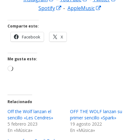
en
Abrir
en
Abrir
en
Spotify
-
AppleMusic
una
en
una
en
una
ventana
una
ventana
una
ventana
Comparte esto:
nueva
ventana
nueva
ventana
nueva
Abrir
Abrir
Facebook
X
nueva
nueva
en
en
una
una
ventana
ventana
Me gusta esto:
nueva
nueva
Cargando...
Relacionado
Off the Wolf lanzan el
OFF THE WOLF lanzan su
sencillo «Les Cendres»
primer sencillo «Spark»
5 febrero 2023
19 agosto 2022
En «Música»
En «Música»