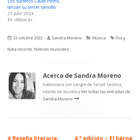
Los surferos Caudi Pedro,
lanzan su tercer sencillo
21 julio 2024
En «Música»
Publicado
Autor
Categorías
Etiquetas
22 octubre 2022
Sandra Moreno
Música
Flor y
el
Nata records
,
Noticias musicales
Acerca de
Sandra Moreno
Valenciana con sangre de Teruel. Lectora,
intento de escritora
Ver todas las entradas de
Sandra Moreno
Artículo
Artículo
Reseña literaria:
4.ª edición – El héroe