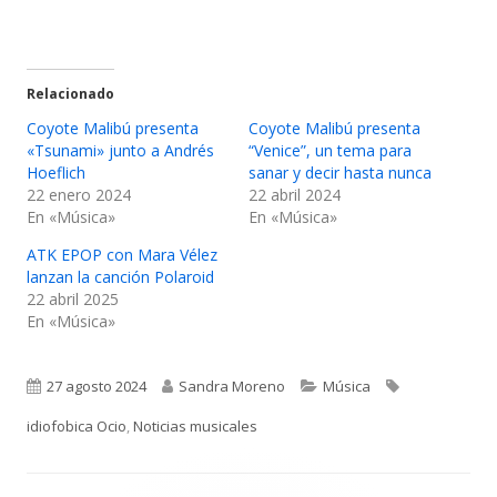
Relacionado
Coyote Malibú presenta
Coyote Malibú presenta
«Tsunami» junto a Andrés
“Venice”, un tema para
Hoeflich
sanar y decir hasta nunca
22 enero 2024
22 abril 2024
En «Música»
En «Música»
ATK EPOP con Mara Vélez
lanzan la canción Polaroid
22 abril 2025
En «Música»
Publicado
Autor
Categorías
Etiquetas
27 agosto 2024
Sandra Moreno
Música
el
idiofobica Ocio
,
Noticias musicales