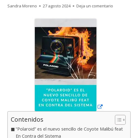
Autor
Publicado
para “Polaroi
Sandra Moreno
27 agosto 2024
Deja un comentario
el
Abrir
en
una
ventana
nueva
Contenidos
“Polaroid” es el nuevo sencillo de Coyote Malibú feat
En Contra del Sistema