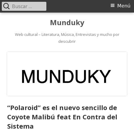
Buscar:
Menú
Menú
principal
Saltar
Munduky
al
contenido
Web cultural – Literatura, Música, Entrevistas y mucho por
descubrir
“Polaroid” es el nuevo sencillo de
Coyote Malibú feat En Contra del
Sistema