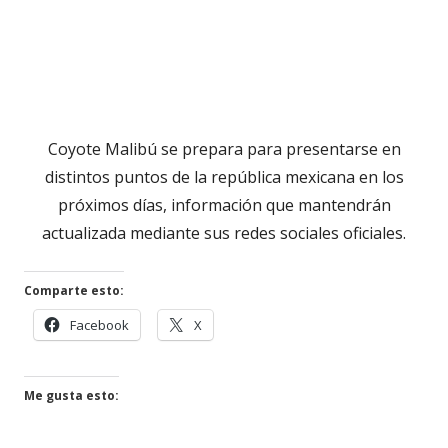
Coyote Malibú se prepara para presentarse en
distintos puntos de la república mexicana en los
próximos días, información que mantendrán
actualizada mediante sus redes sociales oficiales.
Comparte esto:
Abrir
Abrir
Facebook
X
en
en
una
una
ventana
ventana
Me gusta esto:
nueva
nueva