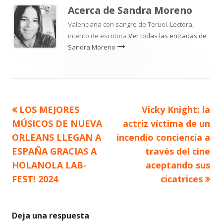
Acerca de
Sandra Moreno
Valenciana con sangre de Teruel. Lectora,
intento de escritora
Ver todas las entradas de
Sandra Moreno
Artículo
Artículo
LOS MEJORES
Vicky Knight: la
Navegación
anterior
siguiente
MÚSICOS DE NUEVA
actriz víctima de un
de
ORLEANS LLEGAN A
incendio conciencia a
ESPAÑA GRACIAS A
través del cine
entradas
HOLANOLA LAB-
aceptando sus
FEST! 2024
cicatrices
Deja una respuesta