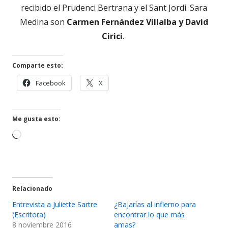
recibido el Prudenci Bertrana y el Sant Jordi. Sara
Medina son
Carmen Fernández Villalba y David
Cirici
.
Comparte esto:
Abrir
Abrir
Facebook
X
en
en
una
una
ventana
ventana
Me gusta esto:
nueva
nueva
Cargando...
Relacionado
Entrevista a Juliette Sartre
¿Bajarías al infierno para
(Escritora)
encontrar lo que más
8 noviembre 2016
amas?