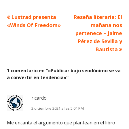
Artículo
Artículo
Lustrad presenta
Reseña literaria: El
Navegación
anterior
siguiente
«Winds Of Freedom»
mañana nos
de
pertenece – Jaime
Pérez de Sevilla y
entradas
Bautista
1 comentario en “
«Publicar bajo seudónimo se va
a convertir en tendencia»
”
ricardo
2 diciembre 2021 a las 5:04 PM
Me encanta el argumento que plantean en el libro