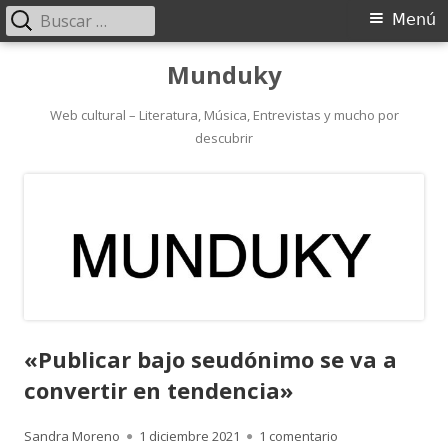
Buscar:
Menú
Menú
principal
Saltar
Munduky
al
contenido
Web cultural – Literatura, Música, Entrevistas y mucho por
descubrir
«Publicar bajo seudónimo se va a
convertir en tendencia»
Autor
Publicado
en «Publicar bajo
Sandra Moreno
1 diciembre 2021
1 comentario