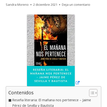
Autor
Publicado
para Reseña
Sandra Moreno
2 diciembre 2021
Deja un comentario
el
Abrir
en
una
ventana
nueva
Contenidos
Reseña literaria: El mañana nos pertenece – Jaime
Pérez de Sevilla y Bautista