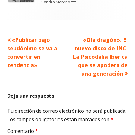
Sandra Moreno
Artículo
Artículo
«Publicar bajo
«Ole dragón», El
Navegación
anterior
siguiente
seudónimo se va a
nuevo disco de INC:
de
convertir en
La Psicodelia Ibérica
tendencia»
que se apodera de
entradas
una generación
Deja una respuesta
Tu dirección de correo electrónico no será publicada.
Los campos obligatorios están marcados con
*
Comentario
*