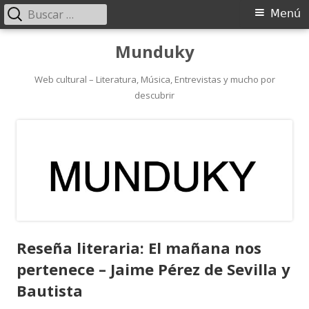
Buscar:
Menú
Menú
principal
Saltar
Munduky
al
contenido
Web cultural – Literatura, Música, Entrevistas y mucho por
descubrir
Reseña literaria: El mañana nos
pertenece – Jaime Pérez de Sevilla y
Bautista