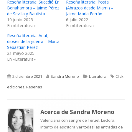
Reseña literaria: Sucedió En
Reseña literaria: Postal
Benahambra – Jaime Pérez
(Abrazos desde Miami) –
de Sevilla y Bautista
Jaime María Ferrán
10 junio 2025
6 julio 2022
En «Literatura»
En «Literatura»
Reseña literaria: Anat,
dioses de la guerra – Marta
Sebastián Pérez
21 mayo 2025
En «Literatura»
Publicado
Autor
Categorías
Etiquetas
2 diciembre 2021
Sandra Moreno
Literatura
Click
el
ediciones
,
Reseñas
Acerca de
Sandra Moreno
Valenciana con sangre de Teruel. Lectora,
intento de escritora
Ver todas las entradas de