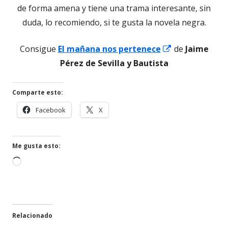
de forma amena y tiene una trama interesante, sin
duda, lo recomiendo, si te gusta la novela negra.
Abrir
Consigue
El mañana nos pertenece
de
Jaime
en
Pérez de Sevilla y Bautista
una
ventana
Comparte esto:
nueva
Abrir
Abrir
Facebook
X
en
en
una
una
ventana
ventana
Me gusta esto:
nueva
nueva
Cargando...
Relacionado