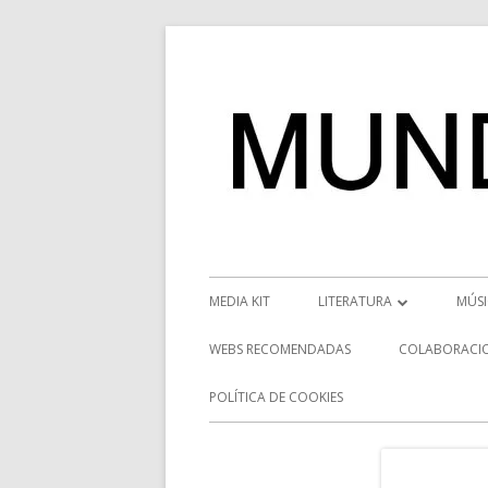
Saltar
al
contenido
Menú
MEDIA KIT
LITERATURA
MÚS
principal
RESEÑAS
NOT
WEBS RECOMENDADAS
COLABORACI
NOVEDADES
VÍD
POLÍTICA DE COOKIES
ENTREVISTAS LITERARIAS
ENT
DESCUBRIENDO ESCRITORE