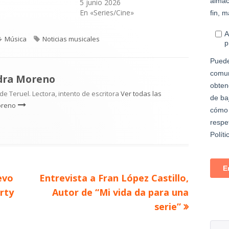
5 junio 2026
En «Series/Cine»
Categorías
Etiquetas
Música
Noticias musicales
dra Moreno
e Teruel. Lectora, intento de escritora
Ver todas las
oreno
Artículo
evo
Entrevista a Fran López Castillo,
siguiente
arty
Autor de “Mi vida da para una
serie”