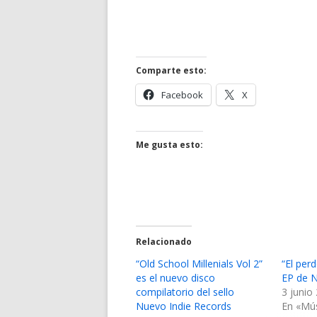
Comparte esto:
Abrir
Abrir
Facebook
X
en
en
una
una
ventana
ventana
Me gusta esto:
nueva
nueva
Relacionado
“Old School Millenials Vol 2”
“El per
es el nuevo disco
EP de 
compilatorio del sello
3 junio
Nuevo Indie Records
En «Mú