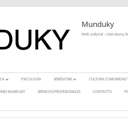
Munduky
Web cultural – Literatura, 
ICA
PSICOLOGÍA
SERIES/CINE
CULTURA COMUNIDAD 
ICIAS MUSICALES
SERIES
ONES MUNDUKY
SERVICIOS PROFESIONALES
CONTACTO
P
EO ENTREVISTAS
CINE
REVISTAS MUSICALES
S