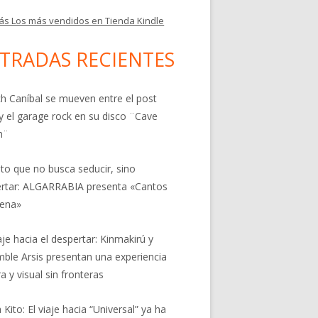
ás Los más vendidos en Tienda Kindle
TRADAS RECIENTES
h Caníbal se mueven entre el post
y el garage rock en su disco ¨Cave
n¨
nto que no busca seducir, sino
rtar: ALGARRABIA presenta «Cantos
rena»
aje hacia el despertar: Kinmakirú y
ble Arsis presentan una experiencia
a y visual sin fronteras
 Kito: El viaje hacia “Universal” ya ha