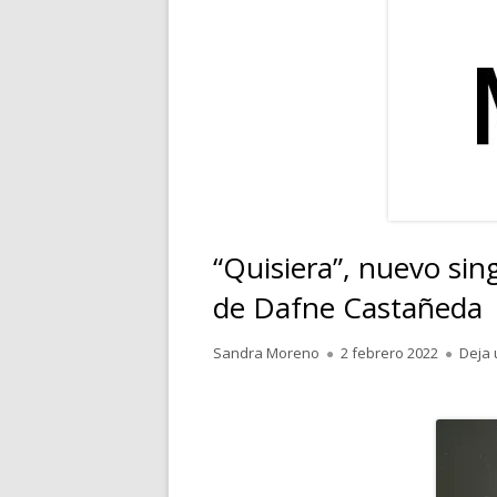
RELATOS
POESÍA
PENSAMIENTOS
“Quisiera”, nuevo sin
de Dafne Castañeda
Autor
Publicado
Sandra Moreno
2 febrero 2022
Deja 
el