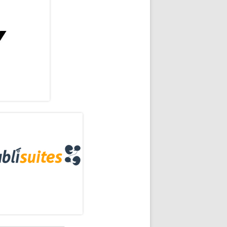
rra
eral
n de Dafne Castañeda
ncipal