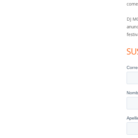
come
DJ MO
anunc
festiv
SU