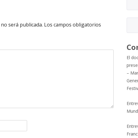
 no será publicada.
Los campos obligatorios
Co
El do
prese
– Mar
Gener
Festi
Entre
Mund
Entrev
Franc