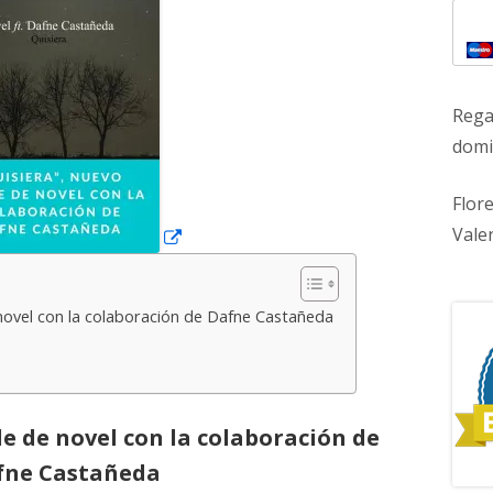
ventana
nueva
Rega
domic
Flor
Vale
 novel con la colaboración de Dafne Castañeda
le de novel con la colaboración de
fne Castañeda