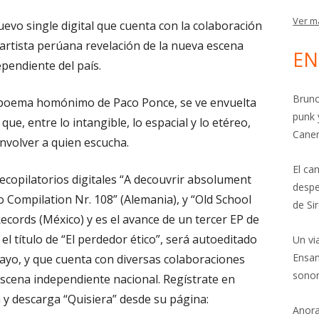
Ver m
uevo single digital que cuenta con la colaboración
artista perúana revelación de la nueva escena
EN
ependiente del país.
Brunc
el poema homónimo de Paco Ponce, se ve envuelta
punk 
que, entre lo intangible, lo espacial y lo etéreo,
Cane
nvolver a quien escucha.
El ca
recopilatorios digitales “A decouvrir absolument
despe
io Compilation Nr. 108” (Alemania), y “Old School
de Si
Records (México) y es el avance de un tercer EP de
el título de “El perdedor ético”, será autoeditado
Un vi
Ensam
mayo, y que cuenta con diversas colaboraciones
sonor
escena independiente nacional. Regístrate en
y descarga “Quisiera” desde su página:
Anora