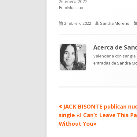
26 enero 2022
En «Música»
Publicado
Autor
2 febrero 2022
Sandra Moreno
el
Acerca de
San
Valenciana con sangre d
entradas de Sandra M
Artículo
JACK BISONTE publican nu
Navegación
anterior
single «I Can’t Leave This P
de
Without You»
entradas