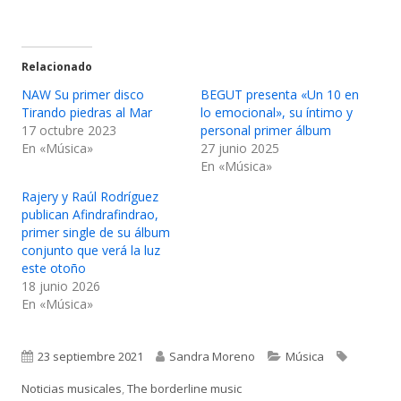
Relacionado
NAW Su primer disco
BEGUT presenta «Un 10 en
Tirando piedras al Mar
lo emocional», su íntimo y
17 octubre 2023
personal primer álbum
En «Música»
27 junio 2025
En «Música»
Rajery y Raúl Rodríguez
publican Afindrafindrao,
primer single de su álbum
conjunto que verá la luz
este otoño
18 junio 2026
En «Música»
Publicado
Autor
Categorías
Etiqueta
23 septiembre 2021
Sandra Moreno
Música
el
Noticias musicales
,
The borderline music