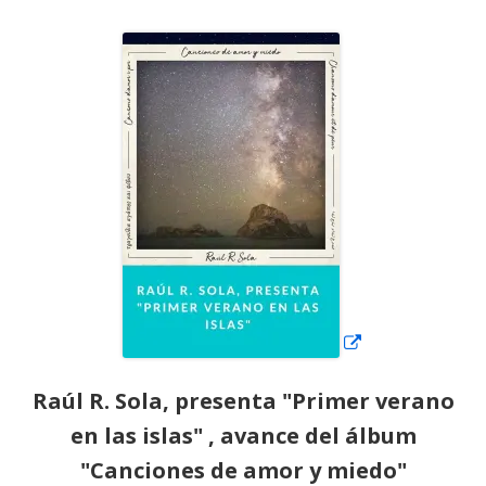
el
Abrir
en
una
ventana
nueva
Raúl R. Sola, presenta "Primer verano
en las islas" , avance del álbum
"Canciones de amor y miedo"