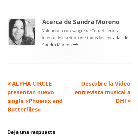
Acerca de
Sandra Moreno
Valenciana con sangre de Teruel. Lectora,
intento de escritora
Ver todas las entradas de
Sandra Moreno
Artículo
Artículo
ALPHA CIRCLE
Descubre la Vídeo
Navegación
anterior
siguiente
presentan nuevo
entrevista musical a
de
single «Phoenix and
DHI
Butterflies»
entradas
Deja una respuesta