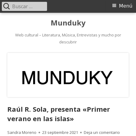
Buscar:
Menú
Menú
principal
Saltar
Munduky
al
contenido
Web cultural – Literatura, Música, Entrevistas y mucho por
descubrir
Raúl R. Sola, presenta «Primer
verano en las islas»
Autor
Publicado
para Raú
Sandra Moreno
23 septiembre 2021
Deja un comentario