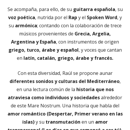
Se acompaña, para ello, de su
guitarra española
, su
voz poética
, nutrida por el
Rap
y el
Spoken Word
, y
su
armónica
; contando con la colaboración de trece
músicos provenientes de
Grecia, Argelia,
Argentina y España
, con instrumentos de origen
griego, turco, árabe y español
, y voces que cantan
en
latín, catalán, griego, árabe y francés.
Con esta diversidad, Raúl se propone aunar
diferentes sonidos y culturas del Mediterráneo
,
en una lectura común de la
historia que nos
atraviesa como individuos y sociedades
alrededor
de este Mare Nostrum. Una historia que habla del
amor romántico (Despertar, Primer verano en las
islas)
y su
transmutación
en un
amor
transpersonal (Los días en que comencé a ser tú)
,