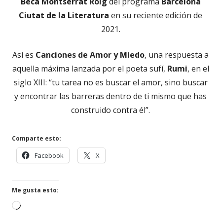
Beca Montserrat Roig
del programa
Barcelona
Ciutat de la Literatura
en su reciente edición de
2021.
Así es
Canciones de Amor y Miedo
, una respuesta a
aquella máxima lanzada por el poeta sufí,
Rumi
, en el
siglo XIII: “tu tarea no es buscar el amor, sino buscar
y encontrar las barreras dentro de ti mismo que has
construido contra él”.
Comparte esto:
Abrir
Abrir
Facebook
X
en
en
una
una
ventana
ventana
Me gusta esto:
nueva
nueva
Cargando...