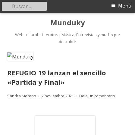
Buscar:
Menú
Menú
principal
Saltar
Munduky
al
contenido
Web cultural – Literatura, Música, Entrevistas y mucho por
descubrir
REFUGIO 19 lanzan el sencillo
«Partida y Final»
Autor
Publicado
para REFUGI
Sandra Moreno
2 noviembre 2021
Deja un comentario
el
Abrir
en