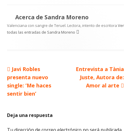
Acerca de
Sandra Moreno
Valenciana con sangre de Teruel. Lectora, intento de escritora
Ver
todas las entradas de Sandra Moreno
Artículo
Artículo
Javi Robles
Entrevista a Tània
Navegación
anterior
siguiente
presenta nuevo
Juste, Autora de:
de
single: ‘Me haces
Amor al arte
sentir bien’
entradas
Deja una respuesta
Tu dirección de correo electrónico no será publicada.