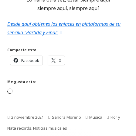
siempre aquí, siempre aquí
Desde aquí obtienes los enlaces en plataformas de su
Abrir
sencillo "Partida y Final"
en
una
Comparte esto:
ventana
Abrir
Abrir
Facebook
X
nueva
en
en
una
una
ventana
ventana
Me gusta esto:
nueva
nueva
Cargando...
Publicado
Autor
Categorías
Etiquetas
2 noviembre 2021
Sandra Moreno
Música
Flor y
el
Nata records
,
Noticias musicales