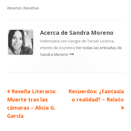
el
Amazon
,
Reseñas
Acerca de
Sandra Moreno
Valenciana con sangre de Teruel. Lectora,
intento de escritora
Ver todas las entradas de
Sandra Moreno
Artículo
Artículo
Reseña Literaria:
Recuerdos: ¿Fantasía
Navegación
anterior
siguiente
Muerte tras las
o realidad? – Relato
de
cámaras – Alicia G.
García
entradas