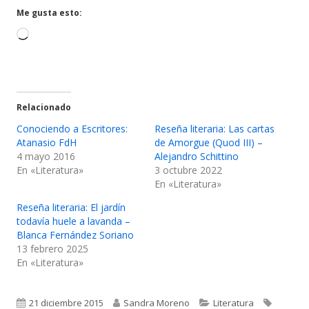
ventana
ventana
Me gusta esto:
nueva
nueva
Cargando...
Relacionado
Conociendo a Escritores:
Reseña literaria: Las cartas
Atanasio FdH
de Amorgue (Quod III) –
4 mayo 2016
Alejandro Schittino
En «Literatura»
3 octubre 2022
En «Literatura»
Reseña literaria: El jardín
todavía huele a lavanda –
Blanca Fernández Soriano
13 febrero 2025
En «Literatura»
Publicado
Autor
Categorías
Etiquet
21 diciembre 2015
Sandra Moreno
Literatura