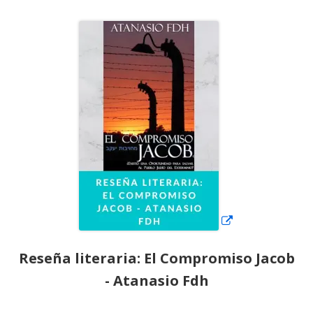
el
Abrir
en
una
ventana
nueva
Reseña literaria: El Compromiso Jacob
- Atanasio Fdh