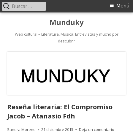
Buscar:
Menú
Menú
principal
Saltar
Munduky
al
contenido
Web cultural – Literatura, Música, Entrevistas y mucho por
descubrir
Reseña literaria: El Compromiso
Jacob – Atanasio Fdh
Autor
Publicado
para Reseñ
Sandra Moreno
21 diciembre 2015
Deja un comentario