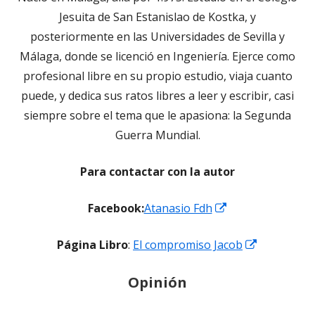
Jesuita de San Estanislao de Kostka, y
posteriormente en las Universidades de Sevilla y
Málaga, donde se licenció en Ingeniería. Ejerce como
profesional libre en su propio estudio, viaja cuanto
puede, y dedica sus ratos libres a leer y escribir, casi
siempre sobre el tema que le apasiona: la Segunda
Guerra Mundial.
Para contactar con la autor
Abrir
Facebook:
Atanasio Fdh
en
Abrir
Página Libro
:
El compromiso Jacob
una
en
ventana
Opinión
una
nueva
ventana