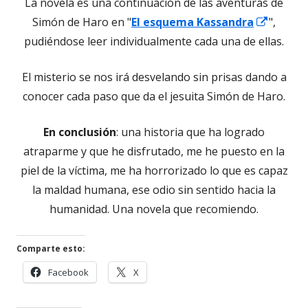
La novela es una continuación de las aventuras de
Abrir
Simón de Haro en "
El esquema Kassandra
",
en
pudiéndose leer individualmente cada una de ellas.
una
El misterio se nos irá desvelando sin prisas dando a
ventan
conocer cada paso que da el jesuita Simón de Haro.
nueva
En conclusión
: una historia que ha logrado
atraparme y que he disfrutado, me he puesto en la
piel de la víctima, me ha horrorizado lo que es capaz
la maldad humana, ese odio sin sentido hacia la
humanidad. Una novela que recomiendo.
Comparte esto:
Abrir
Abrir
Facebook
X
en
en
una
una