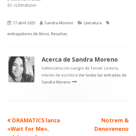
En «Literatura»
Publicado
Autor
Categorías
Etiquetas
17 abril 2025
Sandra Moreno
Literatura
el
embajadores de libros
,
Reseñas
Acerca de
Sandra Moreno
Valenciana con sangre de Teruel. Lectora,
intento de escritora
Ver todas las entradas de
Sandra Moreno
Artículo
Artículo
DRAMATICS lanza
Notrem &
Navegación
anterior
siguiente
«Wait For Me»,
Denoveneno
de