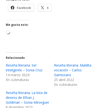
ventana
Abrir
Abrir
Facebook
X
nueva
en
en
una
una
ventana
ventana
Me gusta esto:
nueva
nueva
Cargando...
Relacionado
Reseña literaria: Ser
Reseña literaria: Maldita
inteligente – Sonia Cruz
vocación – Carlos
14 marzo 2024
Gamissans
En «Literatura»
25 abril 2022
En «Literatura»
Reseña literaria: La lista de
deseos de Ethan J.
Goldman – Sonia Meseguer
8 diciembre 2023