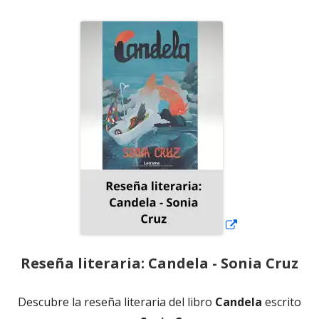
el
Abrir
en
una
ventana
nueva
Reseña literaria: Candela - Sonia Cruz
Descubre la reseña literaria del libro
Candela
escrito