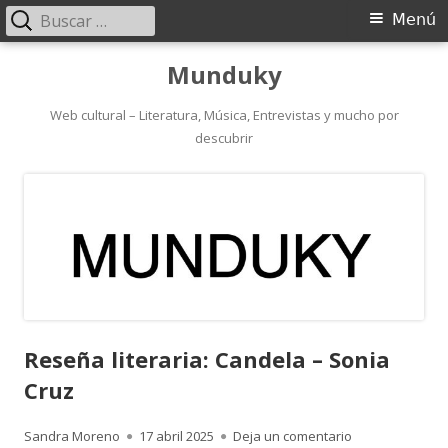
Buscar:
Menú
Menú
principal
Saltar
Munduky
al
contenido
Web cultural – Literatura, Música, Entrevistas y mucho por
descubrir
Reseña literaria: Candela – Sonia
Cruz
Autor
Publicado
para Reseña lit
Sandra Moreno
17 abril 2025
Deja un comentario