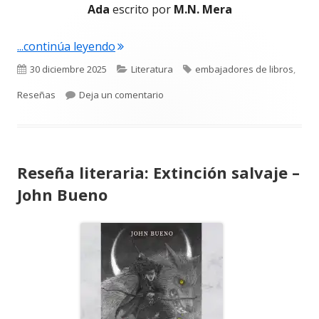
Ada
escrito por
M.N. Mera
"Reseña literaria: Las vidas de Ada – 
...continúa leyendo
Publicado
Categorías
Etiquetas
30 diciembre 2025
Literatura
embajadores de libros
,
el
para Reseña literaria: Las vidas de
Reseñas
Deja un comentario
Reseña literaria: Extinción salvaje –
John Bueno
Abrir
en
una
ventana
nueva