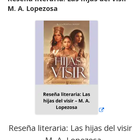
M. A. Lopezosa
Abrir
en
una
ventana
nueva
Reseña literaria: Las hijas del visir
– M. A. Lopezosa