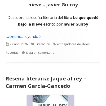
nieve – Javier Guiroy
Descubre la reseña literaria del libro
Lo que quedó
bajo la nieve
escrito por
Javier Guiroy
"Reseña literaria: Lo que quedó bajo la
...continúa leyendo
Publicado
Categorías
Etiquetas
22 abril 2026
Literatura
embajadores de libros
,
el
para Reseña literaria: Lo que quedó 
Reseñas
Deja un comentario
Reseña literaria: Jaque al rey –
Carmen García-Gancedo
Abrir
en