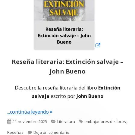
Reseña literaria: Extinción salvaje –
John Bueno
Descubre la reseña literaria del libro
Extinción
salvaje
escrito por
John Bueno
"Reseña literaria: Extinción salvaje – 
...continúa leyendo
Publicado
Categorías
Etiquetas
11 noviembre 2025
Literatura
embajadores de libros
,
el
para Reseña literaria: Extinción sal
Reseñas
Deja un comentario