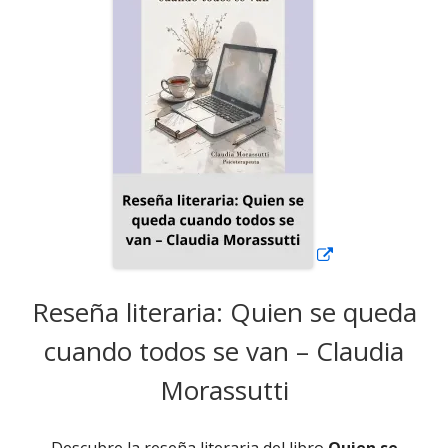
en
una
ventana
nueva
Reseña literaria: Quien se queda
cuando todos se van – Claudia
Morassutti
Descubre la reseña literaria del libro
Quien se