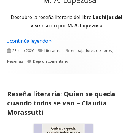
Descubre la reseña literaria del libro
Las hijas del
visir
escrito por
M. A. Lopezosa
"Reseña literaria: Las hijas del visir – 
...continúa leyendo
Publicado
Categorías
Etiquetas
23 julio 2026
Literatura
embajadores de libros
,
el
para Reseña literaria: Las hijas del 
Reseñas
Deja un comentario
Reseña literaria: Quien se queda
cuando todos se van – Claudia
Morassutti
Abrir