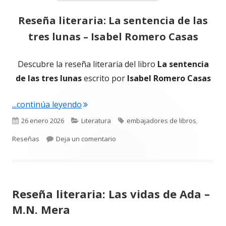
Reseña literaria: La sentencia de las
tres lunas – Isabel Romero Casas
Descubre la reseña literaria del libro
La sentencia
de las tres lunas
escrito por
Isabel Romero Casas
"Reseña literaria: La sentencia de las
...continúa leyendo
Publicado
Categorías
Etiquetas
26 enero 2026
Literatura
embajadores de libros
,
el
para Reseña literaria: La sentencia
Reseñas
Deja un comentario
Reseña literaria: Las vidas de Ada –
M.N. Mera