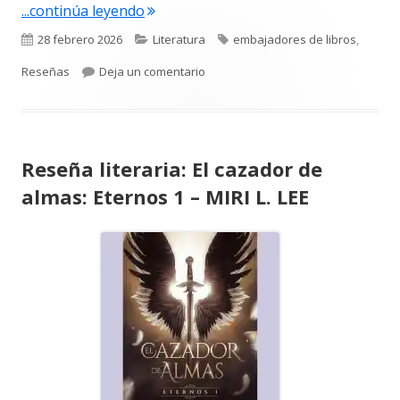
"Reseña literaria: Jaque al rey – Carm
...continúa leyendo
Publicado
Categorías
Etiquetas
28 febrero 2026
Literatura
embajadores de libros
,
el
para Reseña literaria: Jaque al re
Reseñas
Deja un comentario
Reseña literaria: El cazador de
almas: Eternos 1 – MIRI L. LEE
Abrir
en
una
ventana
nueva