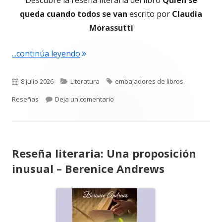
queda cuando todos se van
escrito por
Claudia
Morassutti
"Reseña literaria: Quien se queda cua
...continúa leyendo
Publicado
Categorías
Etiquetas
8 julio 2026
Literatura
embajadores de libros
,
el
para Reseña literaria: Quien se qu
Reseñas
Deja un comentario
Reseña literaria: Una proposición
inusual – Berenice Andrews
Abrir
en