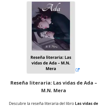
Abrir
en
una
ventana
nueva
Reseña literaria: Las vidas de Ada –
M.N. Mera
Descubre la reseña literaria del libro
Las vidas de