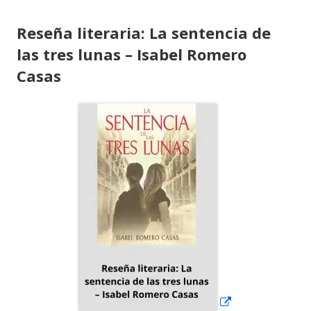
Reseña literaria: La sentencia de
las tres lunas – Isabel Romero
Casas
Abrir
en
una
ventana
nueva