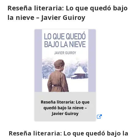
Reseña literaria: Lo que quedó bajo
la nieve – Javier Guiroy
Abrir
en
una
ventana
nueva
Reseña literaria: Lo que quedó bajo la