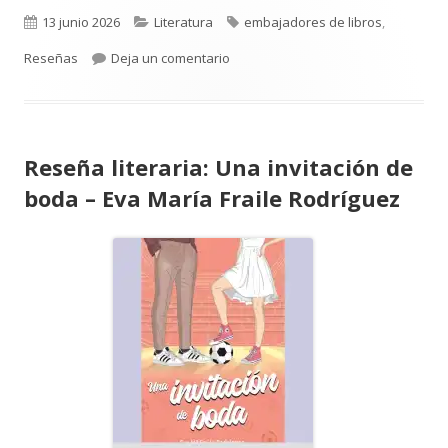
Publicado
Categorías
Etiquetas
13 junio 2026
Literatura
embajadores de libros
,
el
para Reseña literaria: Una proposi
Reseñas
Deja un comentario
Reseña literaria: Una invitación de
boda – Eva María Fraile Rodríguez
Abrir
en
una
ventana
nueva