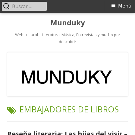
Buscar:
Menú
Menú
principal
Saltar
Munduky
al
contenido
Web cultural – Literatura, Música, Entrevistas y mucho por
descubrir
ETIQUETA:
EMBAJADORES DE LIBROS
Reseña literaria: Las hijas del visir –