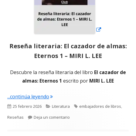
Reseña literaria: El cazador de almas:
Eternos 1 – MIRI L. LEE
Descubre la reseña literaria del libro
El cazador de
almas: Eternos 1
escrito por
MIRI L. LEE
"Reseña literaria: El cazador de almas:
...continúa leyendo
Publicado
Categorías
Etiquetas
25 febrero 2026
Literatura
embajadores de libros
,
el
para Reseña literaria: El cazador de 
Reseñas
Deja un comentario