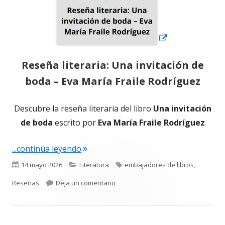
Reseña literaria: Una invitación de
boda – Eva María Fraile Rodríguez
Descubre la reseña literaria del libro
Una invitación
de boda
escrito por
Eva María Fraile Rodríguez
"Reseña literaria: Una invitación de b
...continúa leyendo
Publicado
Categorías
Etiquetas
14 mayo 2026
Literatura
embajadores de libros
,
el
para Reseña literaria: Una invitació
Reseñas
Deja un comentario