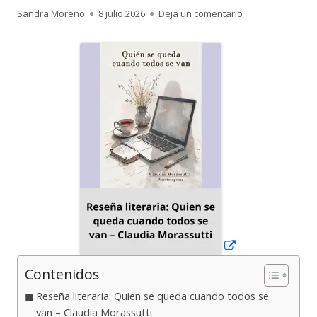
Autor
Publicado
para Reseña lite
Sandra Moreno
8 julio 2026
Deja un comentario
el
Abrir
en
una
ventana
nueva
Contenidos
Reseña literaria: Quien se queda cuando todos se
van – Claudia Morassutti