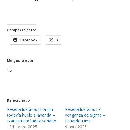
Comparte esto:
Abrir
Abrir
Facebook
X
en
en
una
una
ventana
ventana
Me gusta esto:
nueva
nueva
Cargando...
Relacionado
Reseña literaria: El jardín
Reseña literaria: La
todavía huele a lavanda –
venganza de Sigma –
Blanca Fernández Soriano
Eduardo Diez
13 febrero 2025
9 abril 2025