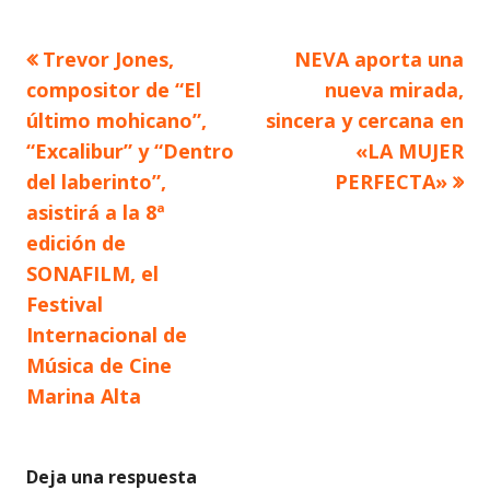
Artículo
Artículo
Trevor Jones,
NEVA aporta una
Navegación
anterior
siguiente
compositor de “El
nueva mirada,
de
último mohicano”,
sincera y cercana en
“Excalibur” y “Dentro
«LA MUJER
entradas
del laberinto”,
PERFECTA»
asistirá a la 8ª
edición de
SONAFILM, el
Festival
Internacional de
Música de Cine
Marina Alta
Deja una respuesta