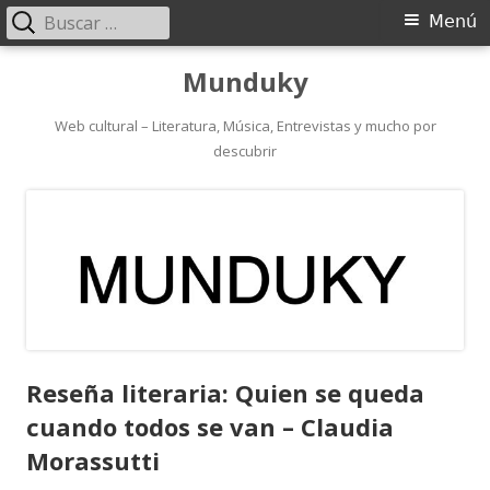
Buscar:
Menú
Menú
principal
Saltar
Munduky
al
contenido
Web cultural – Literatura, Música, Entrevistas y mucho por
descubrir
Reseña literaria: Quien se queda
cuando todos se van – Claudia
Morassutti