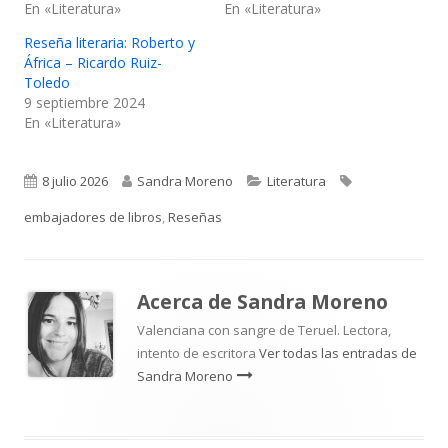
En «Literatura»
En «Literatura»
Reseña literaria: Roberto y
África – Ricardo Ruiz-
Toledo
9 septiembre 2024
En «Literatura»
Publicado
Autor
Categorías
Etiquetas
8 julio 2026
Sandra Moreno
Literatura
el
embajadores de libros
,
Reseñas
Acerca de
Sandra Moreno
Valenciana con sangre de Teruel. Lectora,
intento de escritora
Ver todas las entradas de
Sandra Moreno