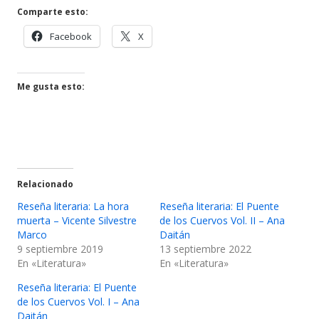
una
Comparte esto:
ventana
Abrir
Abrir
Facebook
X
nueva
en
en
una
una
ventana
ventana
Me gusta esto:
nueva
nueva
Relacionado
Reseña literaria: La hora
Reseña literaria: El Puente
muerta – Vicente Silvestre
de los Cuervos Vol. II – Ana
Marco
Daitán
9 septiembre 2019
13 septiembre 2022
En «Literatura»
En «Literatura»
Reseña literaria: El Puente
de los Cuervos Vol. I – Ana
Daitán