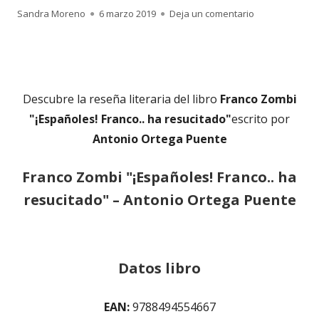
Autor
Publicado
para Reseña li
Sandra Moreno
6 marzo 2019
Deja un comentario
el
Descubre la reseña literaria del libro
Franco Zombi
"¡Españoles! Franco.. ha resucitado"
escrito por
Antonio Ortega Puente
Franco Zombi "¡Españoles! Franco.. ha
resucitado" – Antonio Ortega Puente
Datos libro
EAN:
9788494554667