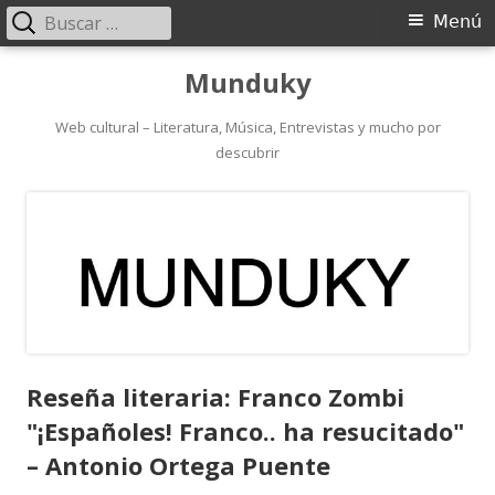
Buscar:
Menú
Menú
principal
Saltar
Munduky
al
contenido
Web cultural – Literatura, Música, Entrevistas y mucho por
descubrir
Reseña literaria: Franco Zombi
"¡Españoles! Franco.. ha resucitado"
– Antonio Ortega Puente