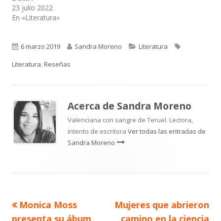
23 julio 2022
En «Literatura»
Publicado
Autor
Categorías
Etiquetas
6 marzo 2019
Sandra Moreno
Literatura
el
Literatura
,
Reseñas
Acerca de
Sandra Moreno
Valenciana con sangre de Teruel. Lectora,
intento de escritora
Ver todas las entradas de
Sandra Moreno
Artículo
Artículo
Monica Moss
Mujeres que abrieron
Navegación
anterior
siguiente
presenta su ábum
camino en la ciencia