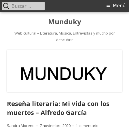
Buscar:
Menú
Menú
principal
Saltar
Munduky
al
contenido
Web cultural – Literatura, Música, Entrevistas y mucho por
descubrir
Reseña literaria: Mi vida con los
muertos – Alfredo García
Autor
Publicado
en Reseña literar
Sandra Moreno
7 noviembre 2020
1 comentario