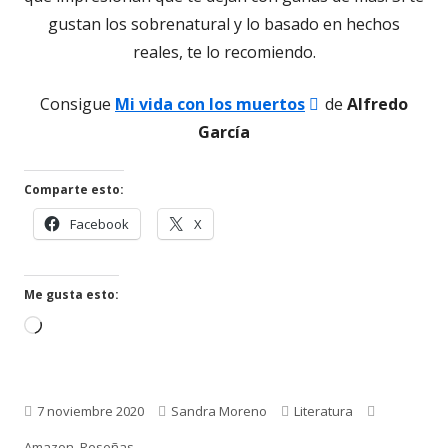
gustan los sobrenatural y lo basado en hechos
reales, te lo recomiendo.
Abrir
Consigue
Mi vida con los muertos
de
Alfredo
en
García
una
ventana
Comparte esto:
nueva
Abrir
Abrir
Facebook
X
en
en
una
una
ventana
ventana
Me gusta esto:
nueva
nueva
Cargando...
Publicado
Autor
Categorías
Etiquetas
7 noviembre 2020
Sandra Moreno
Literatura
el
Amazon
,
Reseñas