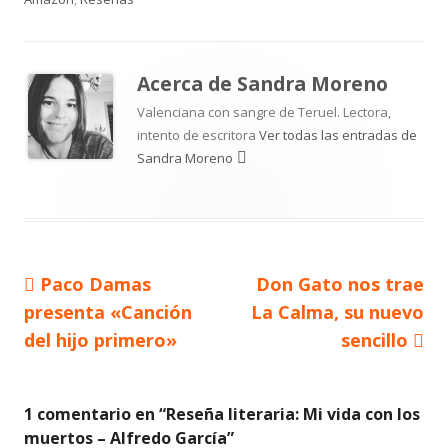
Acerca de
Sandra Moreno
Valenciana con sangre de Teruel. Lectora,
intento de escritora
Ver todas las entradas de
Sandra Moreno
Artículo
Artículo
Paco Damas
Don Gato nos trae
Navegación
anterior
siguiente
presenta «Canción
La Calma, su nuevo
de
del hijo primero»
sencillo
entradas
1 comentario en “
Reseña literaria: Mi vida con los
muertos – Alfredo García
”