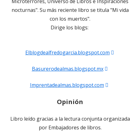
Microterrores, Universo de Libros e Inspiraciones
nocturnas". Su más reciente libro se titula "Mi vida
con los muertos".
Dirige los blogs:
Abrir
Elblogdealfredogarcia.blogspot.com
en
Abrir
Basurerodealmas.blogspot.mx
una
en
ventana
Abrir
Imprentadealmas.blogspot.com
una
nueva
en
ventana
Opinión
una
nueva
ventana
Libro leído gracias a la lectura conjunta organizada
nueva
por Embajadores de libros.