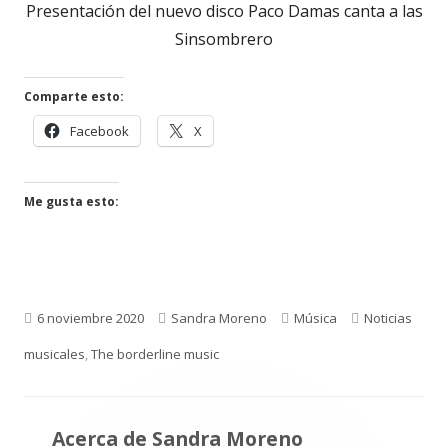
Presentación del nuevo disco Paco Damas canta a las
Sinsombrero
Comparte esto:
Facebook
X
Me gusta esto:
Publicado
Autor
Categorías
Etiquetas
6 noviembre 2020
Sandra Moreno
Música
Noticias
el
musicales
,
The borderline music
Acerca de
Sandra Moreno