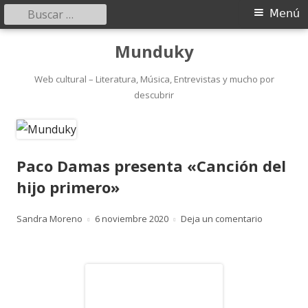
Buscar:
Menú
Menú
principal
Saltar
Munduky
al
contenido
Web cultural – Literatura, Música, Entrevistas y mucho por
descubrir
Paco Damas presenta «Canción del
hijo primero»
Autor
Publicado
para Paco 
Sandra Moreno
6 noviembre 2020
Deja un comentario
el