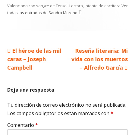
Valenciana con sangre de Teruel. Lectora, intento de escritora
Ver
todas las entradas de Sandra Moreno
Artículo
Artículo
El héroe de las mil
Reseña literaria: Mi
Navegación
anterior
siguiente
caras – Joseph
vida con los muertos
de
Campbell
– Alfredo García
entradas
Deja una respuesta
Tu dirección de correo electrónico no será publicada.
Los campos obligatorios están marcados con
*
Comentario
*