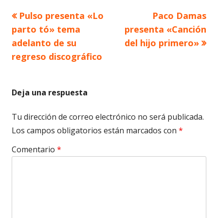
Artículo
Artículo
Pulso presenta «Lo
Paco Damas
Navegación
anterior
siguiente
parto tó» tema
presenta «Canción
de
adelanto de su
del hijo primero»
regreso discográfico
entradas
Deja una respuesta
Tu dirección de correo electrónico no será publicada.
Los campos obligatorios están marcados con
*
Comentario
*