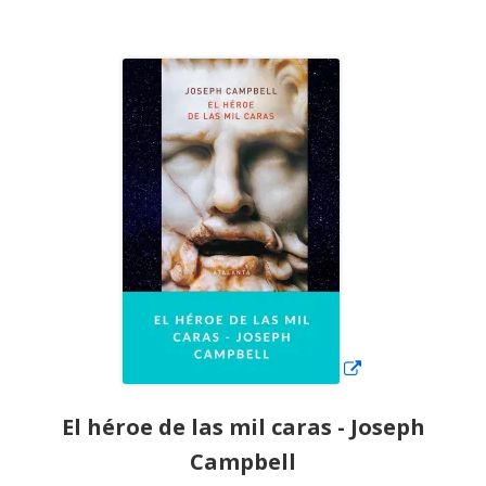
el
Abrir
en
una
ventana
nueva
El héroe de las mil caras - Joseph
Campbell