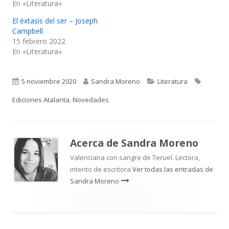
En «Literatura»
El éxtasis del ser – Joseph
Campbell
15 febrero 2022
En «Literatura»
Publicado
Autor
Categorías
Etiqueta
5 noviembre 2020
Sandra Moreno
Literatura
el
Ediciones Atalanta
,
Novedades
Acerca de
Sandra Moreno
Valenciana con sangre de Teruel. Lectora,
intento de escritora
Ver todas las entradas de
Sandra Moreno