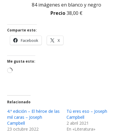
84 imágenes en blanco y negro
Precio
38,00 €
Comparte esto:
Abrir
Abrir
Facebook
X
en
en
una
una
ventana
ventana
Me gusta esto:
nueva
nueva
Cargando...
Relacionado
4.ª edición – El héroe de las
Tú eres eso – Joseph
mil caras – Joseph
Campbell
Campbell
2 abril 2021
23 octubre 2022
En «Literatura»