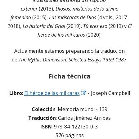
exterior
(2013),
Diosas: misterios de lo divino
femenino
(2015),
Las máscaras de Dios
(4 vols., 2017-
2018),
La historia del Grial
(2019),
Tú eres eso
(2019) y
El
héroe de las mil caras
(2020).
Actualmente estamos preparando la traducción
de
The Mythic Dimension: Selected Essays 1959-1987
.
Ficha técnica
Abrir
Libro
:
El héroe de las mil caras
- Joseph Campbell
en
Colección
: Memoria mundi - 139
una
Traducción
: Carlos Jiménez Arribas
ventana
ISBN
: 978-84-122130-0-3
nueva
576 páginas