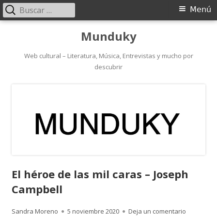
Buscar:
Menú
Menú
principal
Saltar
Munduky
al
contenido
Web cultural – Literatura, Música, Entrevistas y mucho por
descubrir
El héroe de las mil caras – Joseph
Campbell
Autor
Publicado
para El hé
Sandra Moreno
5 noviembre 2020
Deja un comentario