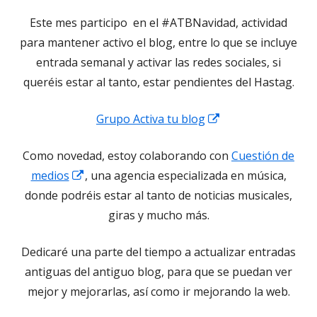
Este mes participo en el #ATBNavidad, actividad
para mantener activo el blog, entre lo que se incluye
entrada semanal y activar las redes sociales, si
queréis estar al tanto, estar pendientes del Hastag.
Abrir
Grupo Activa tu blog
en
Como novedad, estoy colaborando con
Cuestión de
una
Abrir
medios
, una agencia especializada en música,
ventana
en
donde podréis estar al tanto de noticias musicales,
nueva
una
giras y mucho más.
ventana
Dedicaré una parte del tiempo a actualizar entradas
nueva
antiguas del antiguo blog, para que se puedan ver
mejor y mejorarlas, así como ir mejorando la web.