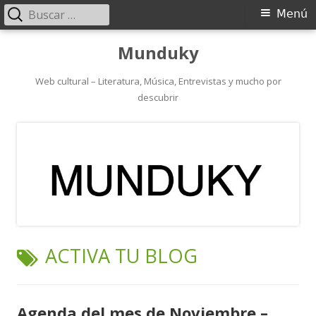
Buscar:
Menú
Menú
principal
Saltar
Munduky
al
contenido
Web cultural – Literatura, Música, Entrevistas y mucho por
descubrir
ETIQUETA:
ACTIVA TU BLOG
Agenda del mes de Noviembre –