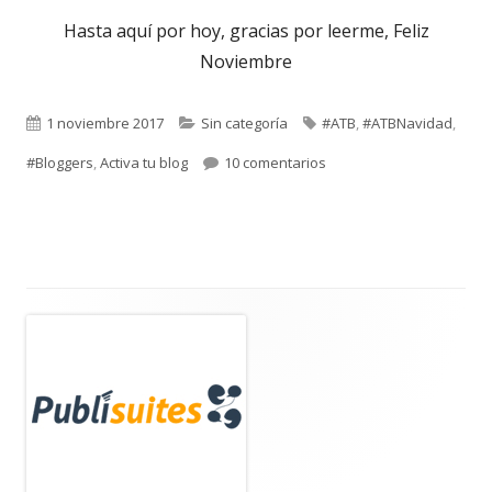
una
Hasta aquí por hoy, gracias por leerme, Feliz
ventana
Noviembre
nueva
Publicado
Categorías
Etiquetas
1 noviembre 2017
Sin categoría
#ATB
,
#ATBNavidad
,
el
en Agenda del mes de N
#Bloggers
,
Activa tu blog
10 comentarios
Barra
lateral
principal