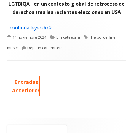
LGTBIQA+ en un contexto global de retroceso de
derechos tras las recientes elecciones en USA
"Gillian Anderson, Paco León, Gottmi
...continúa leyendo
Publicado
Categorías
Etiquetas
14 noviembre 2024
Sin categoría
The borderline
el
para Gillian Anderson, Paco León, Got
music
Deja un comentario
Entradas
anteriores
Barra