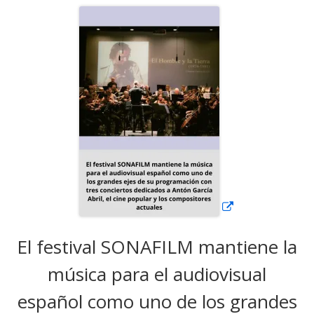
Abrir
en
una
ventana
nueva
El festival SONAFILM mantiene la
música para el audiovisual
español como uno de los grandes