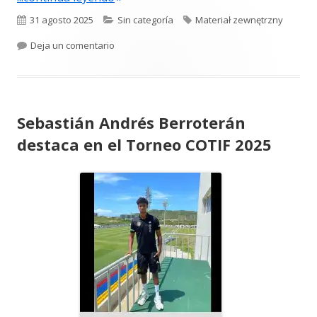
Publicado
Categorías
Etiquetas
31 agosto 2025
Sin categoría
Materiał zewnętrzny
el
para Photocalls personalizados – por qué son 
Deja un comentario
Sebastián Andrés Berroterán
destaca en el Torneo COTIF 2025
Abrir
en
una
ventana
nueva