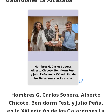
Abrir
en
una
ventana
nueva
Hombres G, Carlos Sobera, Alberto
Chicote, Benidorm Fest, y Julio Peña,
en la XXI edición de los Galardones La