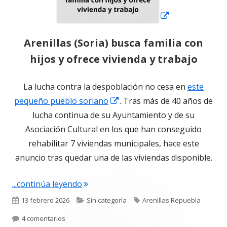
Arenillas (Soria) busca familia con
hijos y ofrece vivienda y trabajo
La lucha contra la despoblación no cesa en
este
Abrir
pequeño pueblo soriano
. Tras más de 40 años de
en
lucha continua de su Ayuntamiento y de su
una
Asociación Cultural en los que han conseguido
ventana
rehabilitar 7 viviendas municipales, hace este
nueva
anuncio tras quedar una de las viviendas disponible.
"Arenillas (Soria) busca familia con hij
...continúa leyendo
Publicado
Categorías
Etiquetas
13 febrero 2026
Sin categoría
Arenillas Repuebla
el
en Arenillas (Soria) busca familia con hijos y ofrece 
4 comentarios