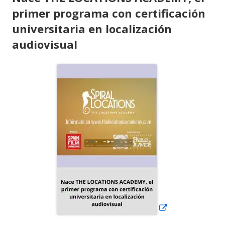
primer programa con certificación
universitaria en localización
audiovisual
Abrir
en
una
ventana
nueva