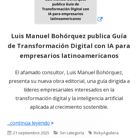
Luis Manuel Bohórquez publica Guía
de Transformación Digital con IA para
empresarios latinoamericanos
El afamado consultor, Luis Manuel Bohórquez,
presenta su nueva obra editorial, una guía dirigida a
líderes empresariales interesados en la
transformación digital y la inteligencia artificial
aplicada al crecimiento sostenible.
"Luis Manuel Bohórquez publica Guía 
...continúa leyendo
Publicado
Categorías
Etiquetas
21 septiembre 2025
Sin categoría
RickyAguilera