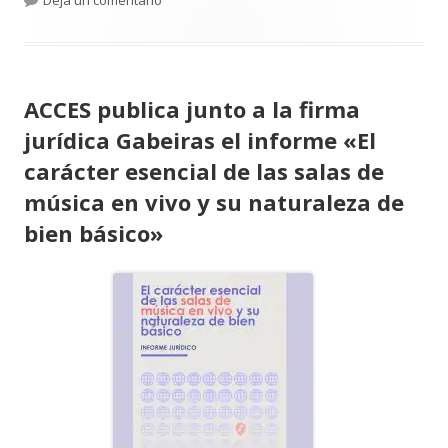
ACCES publica junto a la firma
jurídica Gabeiras el informe «El
carácter esencial de las salas de
música en vivo y su naturaleza de
bien básico»
Abrir
en
una
ventana
nueva