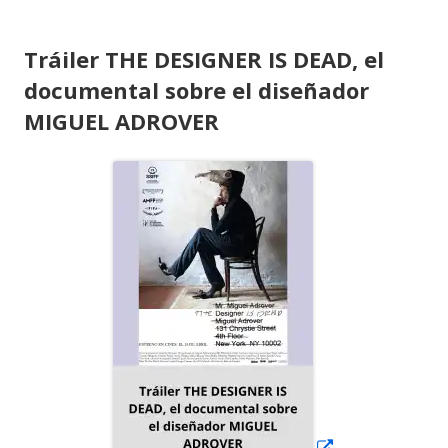
Tráiler THE DESIGNER IS DEAD, el
documental sobre el diseñador
MIGUEL ADROVER
Abrir
en
una
ventana
nueva