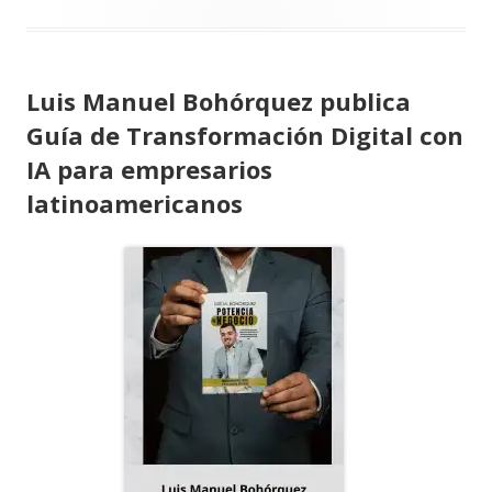
Luis Manuel Bohórquez publica
Guía de Transformación Digital con
IA para empresarios
latinoamericanos
Abrir
en
una
ventana
nueva