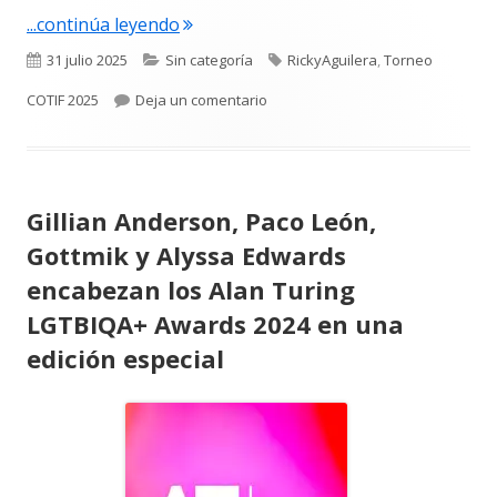
"Sebastián Andrés Berroterán destaca
...continúa leyendo
Publicado
Categorías
Etiquetas
31 julio 2025
Sin categoría
RickyAguilera
,
Torneo
el
para Sebastián Andrés Berroterán
COTIF 2025
Deja un comentario
Gillian Anderson, Paco León,
Gottmik y Alyssa Edwards
encabezan los Alan Turing
LGTBIQA+ Awards 2024 en una
edición especial
Abrir
en
una