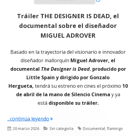
Tráiler THE DESIGNER IS DEAD, el
documental sobre el diseñador
MIGUEL ADROVER
Basado en la trayectoria del visionario e innovador
diseñador mallorquín
Miguel Adrover, el
documental
The Designer is Dead
,
producido por
Little Spain y dirigido por Gonzalo
Hergueta,
tendrá su estreno en cines el próximo
10
de abril de la mano de Silencio Cinema
y ya
está
disponible su tráiler.
"Tráiler THE DESIGNER IS DEAD, el d
...continúa leyendo
Publicado
Categorías
Etiquetas
20 marzo 2026
Sin categoría
Documental
,
flamingo