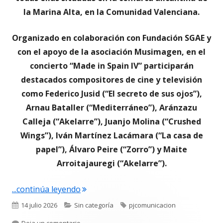
la Marina Alta, en la Comunidad Valenciana.
Organizado en colaboración con Fundación SGAE y
con el apoyo de la asociación Musimagen, e
n el
concierto “Made in Spain IV” participarán
destacados compositores de cine y televisión
como Federico Jusid (“El secreto de sus ojos”),
Arnau Bataller (“Mediterráneo”), Aránzazu
Calleja (“Akelarre”), Juanjo Molina (“Crushed
Wings”), Iván Martínez Lacámara (“La casa de
papel”), Álvaro Peire (“Zorro”) y Maite
Arroitajauregi (“Akelarre”).
"El festival SONAFILM mantiene la mús
...continúa leyendo
Publicado
Categorías
Etiquetas
14 julio 2026
Sin categoría
pjcomunicacion
el
para El festival SONAFILM mantiene la música p
Deja un comentario