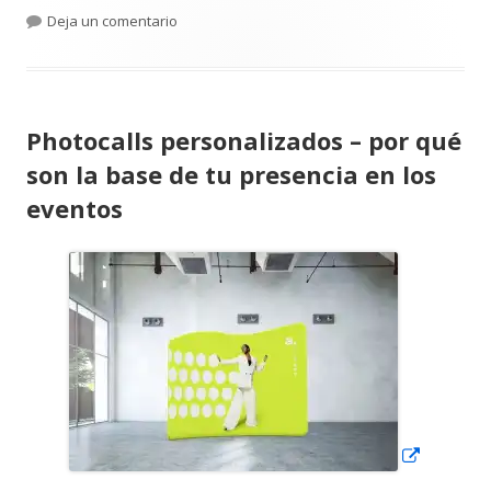
el
para Luis Manuel Bohórquez publica Guía de Tr
Deja un comentario
Photocalls personalizados – por qué
son la base de tu presencia en los
eventos
Abrir
en
una
ventana
nueva