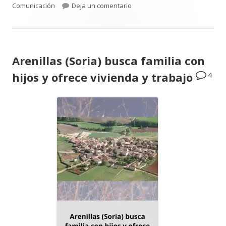
el
para Tráiler THE DESIGNER IS
Comunicación
Deja un comentario
Arenillas (Soria) busca familia con
4
hijos y ofrece vivienda y trabajo
Abrir
en
una
ventana
nueva