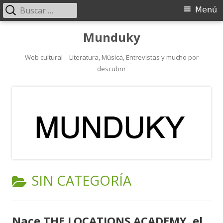
Buscar:
Menú
Menú
principal
Saltar
Munduky
al
contenido
Web cultural – Literatura, Música, Entrevistas y mucho por
descubrir
CATEGORÍA:
SIN CATEGORÍA
Nace THE LOCATIONS ACADEMY, el