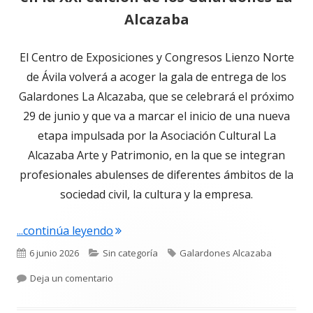
Alcazaba
El Centro de Exposiciones y Congresos Lienzo Norte
de Ávila volverá a acoger la gala de entrega de los
Galardones La Alcazaba, que se celebrará el próximo
29 de junio y que va a marcar el inicio de una nueva
etapa impulsada por la Asociación Cultural La
Alcazaba Arte y Patrimonio, en la que se integran
profesionales abulenses de diferentes ámbitos de la
sociedad civil, la cultura y la empresa.
"Hombres G, Carlos Sobera, Alberto Chi
...continúa leyendo
Publicado
Categorías
Etiquetas
6 junio 2026
Sin categoría
Galardones Alcazaba
el
para Hombres G, Carlos Sobera, Alberto Chicote
Deja un comentario