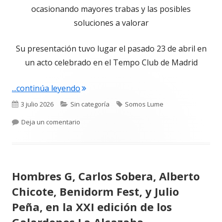
ocasionando mayores trabas y las posibles
soluciones a valorar
Su presentación tuvo lugar el pasado 23 de abril en
un acto celebrado en el Tempo Club de Madrid
"ACCES publica junto a la firma jurídic
...continúa leyendo
Publicado
Categorías
Etiquetas
3 julio 2026
Sin categoría
Somos Lume
el
para ACCES publica junto a la firma jurídica Ga
Deja un comentario
Hombres G, Carlos Sobera, Alberto
Chicote, Benidorm Fest, y Julio
Peña, en la XXI edición de los
Galardones La Alcazaba