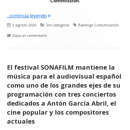
Commission.
"Nace THE LOCATIONS ACADEMY, el prim
...continúa leyendo
Publicado
Categorías
Etiquetas
3 agosto 2026
Sin categoría
flamingo Comunicación
el
para Nace THE LOCATIONS ACADEMY, el primer pr
Deja un comentario
El festival SONAFILM mantiene la
música para el audiovisual español
como uno de los grandes ejes de su
programación con tres conciertos
dedicados a Antón García Abril, el
cine popular y los compositores
actuales