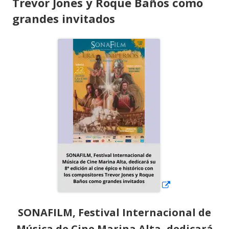
Trevor Jones y Roque Baños como
grandes invitados
Abrir
en
una
ventana
nueva
SONAFILM, Festival Internacional de
Música de Cine Marina Alta, dedicará