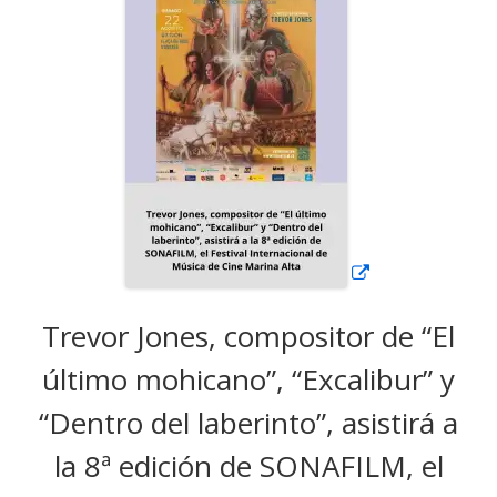
en
una
ventana
nueva
Trevor Jones, compositor de “El
último mohicano”, “Excalibur” y
“Dentro del laberinto”, asistirá a
la 8ª edición de SONAFILM, el