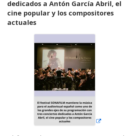
dedicados a Antón García Abril, el
cine popular y los compositores
actuales
Abrir
en
una
ventana
nueva