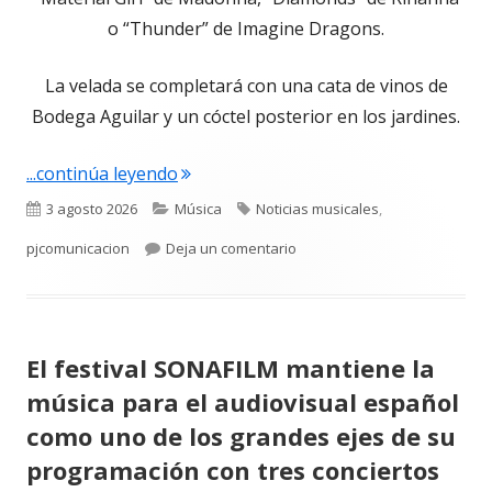
o “Thunder” de Imagine Dragons.
La velada se completará con una cata de vinos de
Bodega Aguilar y un cóctel posterior en los jardines.
"El festival internacional SONAFILM lle
...continúa leyendo
Publicado
Categorías
Etiquetas
3 agosto 2026
Música
Noticias musicales
,
el
para El festival internacional
pjcomunicacion
Deja un comentario
El festival SONAFILM mantiene la
música para el audiovisual español
como uno de los grandes ejes de su
programación con tres conciertos