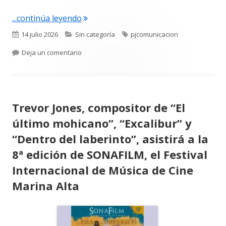
"El festival SONAFILM mantiene la mús
...continúa leyendo
Publicado
Categorías
Etiquetas
14 julio 2026
Sin categoría
pjcomunicacion
el
para El festival SONAFILM mantiene la música p
Deja un comentario
Trevor Jones, compositor de “El
último mohicano”, “Excalibur” y
“Dentro del laberinto”, asistirá a la
8ª edición de SONAFILM, el Festival
Internacional de Música de Cine
Marina Alta
Abrir