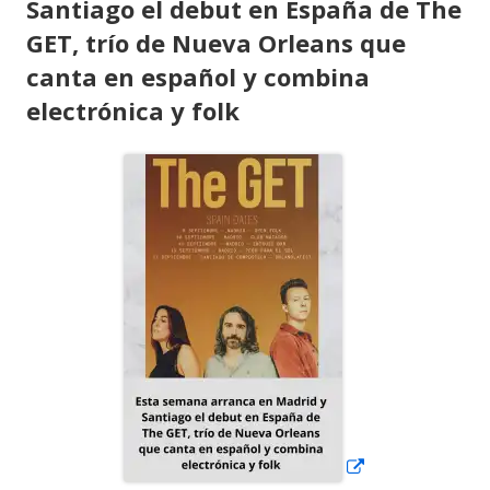
Santiago el debut en España de The
GET, trío de Nueva Orleans que
canta en español y combina
electrónica y folk
Abrir
en
una
ventana
nueva