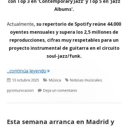
con Top 3 en 'Contemporary Jazz' y Top 5 en 'Jazz
Albums'.
Actualmente
, su repertorio de Spotify reúne 44.000
oyentes mensuales y supera los 2,5 millones de
reproducciones, cifras muy respetables para un
proyecto instrumental de guitarra en el circuito
soul-jazz/funk.
" Lucas de Mulder, guitarrista españo
...continúa leyendo
Publicado
Categorías
Etiquetas
13 octubre 2025
Música
Noticias musicales
,
el
para Lucas de Mulder, guitar
pjcomunicacion
Deja un comentario
Esta semana arranca en Madrid y