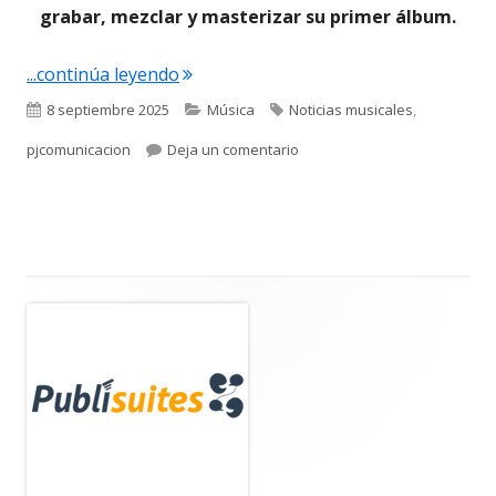
grabar, mezclar y masterizar su primer álbum.
"Esta semana arranca en Madrid y Sant
...continúa leyendo
Publicado
Categorías
Etiquetas
8 septiembre 2025
Música
Noticias musicales
,
el
para Esta semana arranca en 
pjcomunicacion
Deja un comentario
Barra
lateral
principal