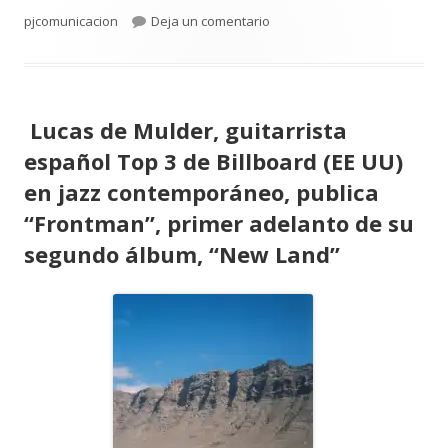
el
para Lucas de Mulder, guitar
pjcomunicacion
Deja un comentario
Lucas de Mulder, guitarrista
español Top 3 de Billboard (EE UU)
en jazz contemporáneo, publica
“Frontman”, primer adelanto de su
segundo álbum, “New Land”
Abrir
en
una
ventana
nueva