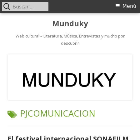
Buscar:
Menú
Menú
principal
Saltar
Munduky
al
contenido
Web cultural – Literatura, Música, Entrevistas y mucho por
descubrir
ETIQUETA:
PJCOMUNICACION
El festival internacional SONAFILM