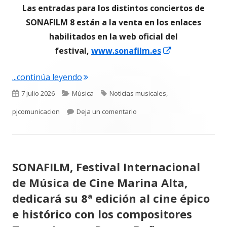
Las entradas para los distintos conciertos de
SONAFILM 8 están a la venta en los enlaces
habilitados en la web oficial del
Abrir
festival,
www.sonafilm.es
en
"Trevor Jones, compositor de “El último
...continúa leyendo
una
ventana
Publicado
Categorías
Etiquetas
7 julio 2026
Música
Noticias musicales
,
nueva
el
para Trevor Jones, compositor 
pjcomunicacion
Deja un comentario
SONAFILM, Festival Internacional
de Música de Cine Marina Alta,
dedicará su 8ª edición al cine épico
e histórico con los compositores