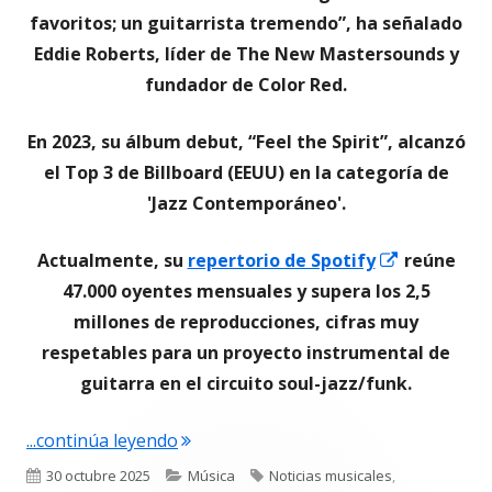
favoritos; un guitarrista tremendo”, ha señalado
Eddie Roberts, líder de The New Mastersounds y
fundador de Color Red.
En 2023, su álbum debut, “Feel the Spirit”, alcanzó
el Top 3 de Billboard (EEUU) en la categoría de
'Jazz Contemporáneo'.
Abrir
Actualmente, su
repertorio de Spotify
reúne
en
47.000 oyentes mensuales y supera los 2,5
una
millones de reproducciones, cifras muy
ventana
respetables para un proyecto instrumental de
nueva
guitarra en el circuito soul-jazz/funk.
"Lucas de Mulder, guitarrista español
...continúa leyendo
Publicado
Categorías
Etiquetas
30 octubre 2025
Música
Noticias musicales
,