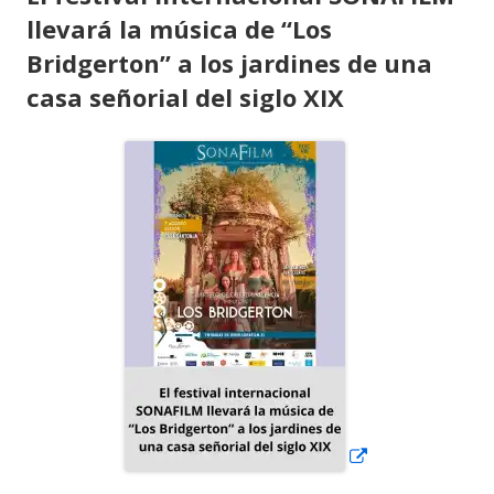
llevará la música de “Los
Bridgerton” a los jardines de una
casa señorial del siglo XIX
Abrir
en
una
ventana
nueva