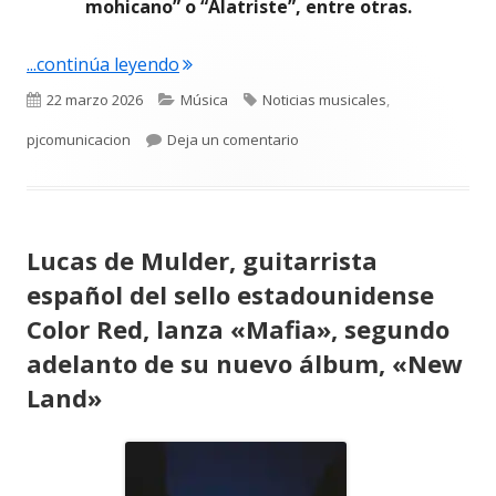
mohicano” o “Alatriste”, entre otras.
"SONAFILM, Festival Internacional de 
...continúa leyendo
Publicado
Categorías
Etiquetas
22 marzo 2026
Música
Noticias musicales
,
el
para SONAFILM, Festival Inter
pjcomunicacion
Deja un comentario
Lucas de Mulder, guitarrista
español del sello estadounidense
Color Red, lanza «Mafia», segundo
adelanto de su nuevo álbum, «New
Land»
Abrir
en