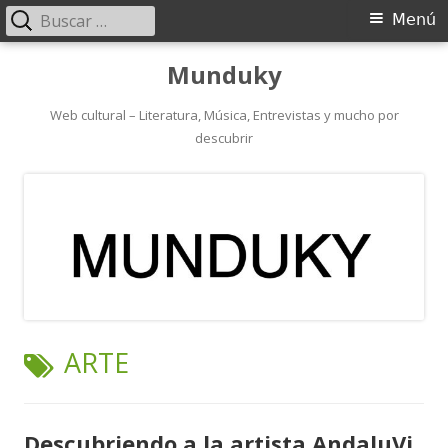
Buscar:
Menú
Menú
principal
Saltar
Munduky
al
contenido
Web cultural – Literatura, Música, Entrevistas y mucho por
descubrir
ETIQUETA:
ARTE
Descubriendo a la artista AndaluVi