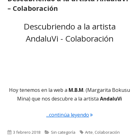
– Colaboración
Descubriendo a la artista
AndaluVi - Colaboración
Hoy tenemos en la web a
M.B.M
. (Margarita Bokusu
Mina) que nos descubre a la artista
AndaluVi
"Descubriendo a la ar
...continúa leyendo
Publicado
Categorías
Etiquetas
3 febrero 2018
Sin categoría
Arte
,
Colaboración