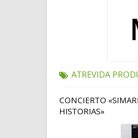
RELATOS
POESÍA
PENSAMIENTOS
ETIQUETA:
ATREVIDA PROD
CONCIERTO «SIMAR
HISTORIAS»