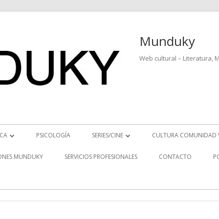
Munduky
Web cultural – Literatura, 
ICA
PSICOLOGÍA
SERIES/CINE
CULTURA COMUNIDAD 
ICIAS MUSICALES
SERIES
ONES MUNDUKY
SERVICIOS PROFESIONALES
CONTACTO
P
EO ENTREVISTAS
CINE
REVISTAS MUSICALES
S