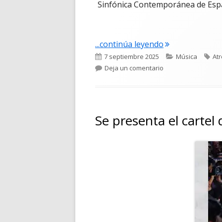
Sinfónica Contemporánea de Españ
"CONCIERTO «S
...continúa leyendo
Publicado
Categorías
Eti
7 septiembre 2025
Música
At
el
para CONCIERTO «
Deja un comentario
Se presenta el cartel 