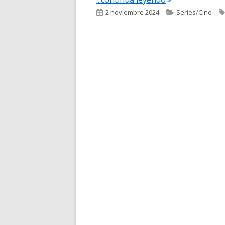
Publicado
Categorías
2 noviembre 2024
Series/Cine
el