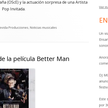
a (OScE) y la actuación sorpresa de una Artista
Ver m
Pop Invitada.
EN
IMARRO, MÚSICA PARA CONTAR HISTORIAS»"
quetas
revida Producciones
,
Noticias musicales
SIMARRO, MÚSICA PARA CONTAR HISTORIAS»
Un vi
Ensam
sonor
de la película Better Man
Anora
come
Abrir
DJ MO
en
anunc
una
festiv
ventana
nueva
Este 
por 3