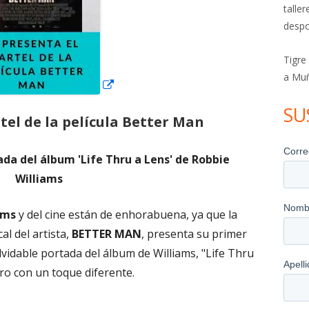
talle
despo
Tigre
a Mu
SU
rtel de la película Better Man
tada del álbum 'Life Thru a Lens' de Robbie
Williams
ams
y del cine están de enhorabuena, ya que la
al del artista,
BETTER MAN
, presenta su primer
olvidable portada del álbum de Williams, "Life Thru
ero con un toque diferente.
cartel de la película Better Man"