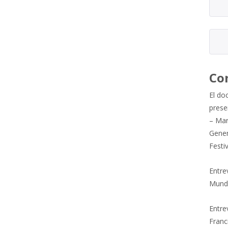
Co
El do
prese
– Mar
Gener
Festi
Entre
Mund
Entrev
Franc