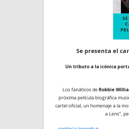
Se presenta el ca
Un tributo a la icónica por
Los fanáticos de
Robbie Willi
próxima película biográfica music
cartel oficial, un homenaje a la in
a Lens", p
"Se presenta el 
...continúa leyendo