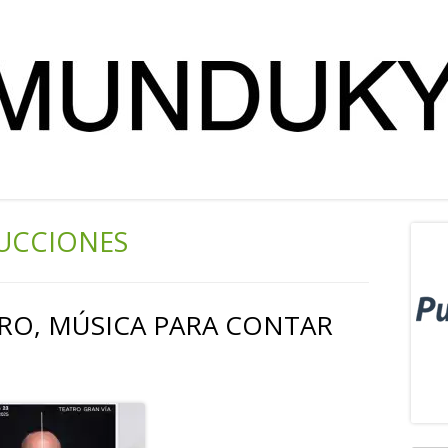
UCCIONES
Ba
lat
RO, MÚSICA PARA CONTAR
pri
Abrir
en