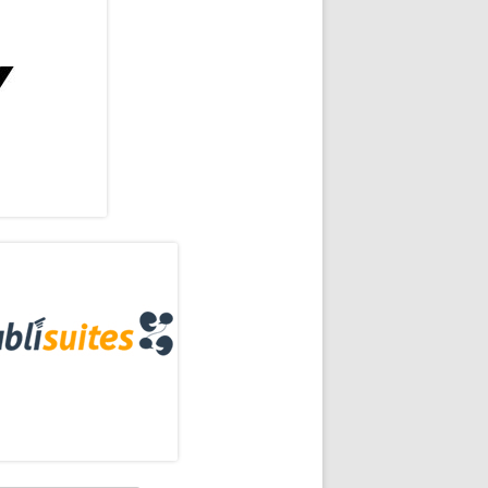
rra
eral
ncipal