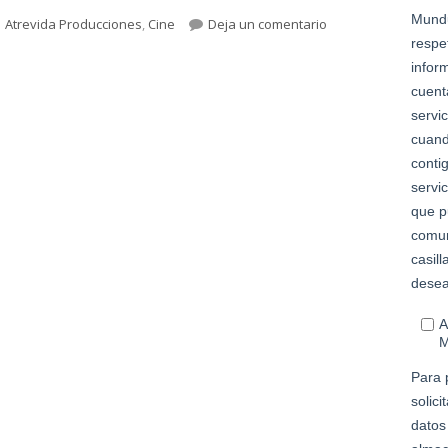
Etiquetas
para Se presenta el 
Atrevida Producciones
,
Cine
Deja un comentario