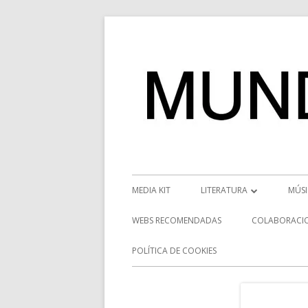
Saltar
al
contenido
Menú
MEDIA KIT
LITERATURA
MÚS
principal
RESEÑAS
NOT
WEBS RECOMENDADAS
COLABORACI
NOVEDADES
VÍD
POLÍTICA DE COOKIES
ENTREVISTAS LITERARIAS
ENT
DESCUBRIENDO ESCRITORE