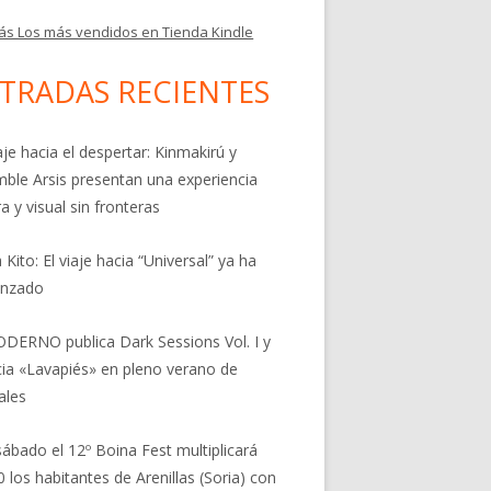
ás Los más vendidos en Tienda Kindle
TRADAS RECIENTES
aje hacia el despertar: Kinmakirú y
ble Arsis presentan una experiencia
a y visual sin fronteras
 Kito: El viaje hacia “Universal” ya ha
nzado
DERNO publica Dark Sessions Vol. I y
ia «Lavapiés» en pleno verano de
ales
sábado el 12º Boina Fest multiplicará
0 los habitantes de Arenillas (Soria) con