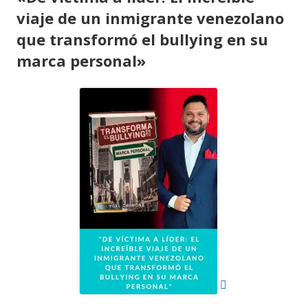
viaje de un inmigrante venezolano
que transformó el bullying en su
marca personal»
Abrir
en
una
ventana
nueva