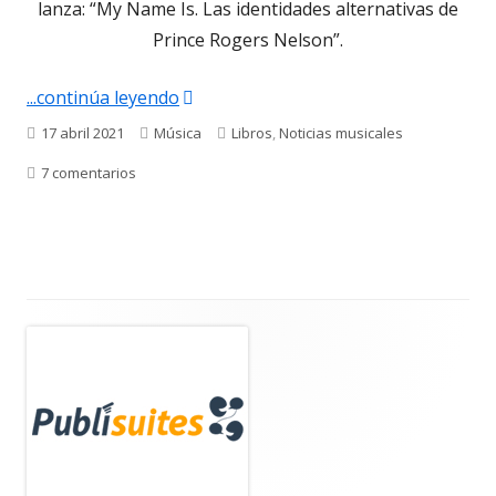
lanza: “My Name Is. Las identidades alternativas de
Prince Rogers Nelson”.
"El 21 abril se cumplen 5 años sin PRI
...continúa leyendo
Publicado
Categorías
Etiquetas
17 abril 2021
Música
Libros
,
Noticias musicales
el
en El 21 abril se cumplen 5 años sin PRINCE y la revis
7 comentarios
Barra
lateral
principal