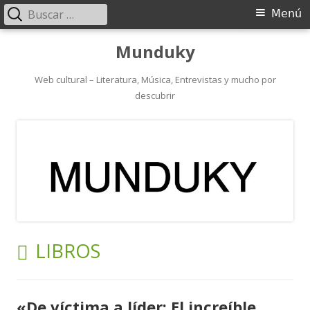
Buscar:
Menú
Menú
principal
Saltar
Munduky
al
contenido
Web cultural – Literatura, Música, Entrevistas y mucho por
descubrir
ETIQUETA:
LIBROS
«De víctima a líder: El increíble