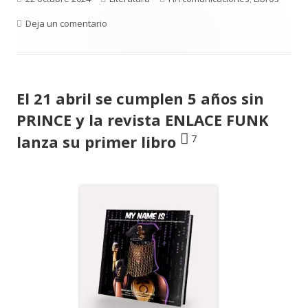
el
para «De víctima a líder: El increíble viaje de 
Deja un comentario
El 21 abril se cumplen 5 años sin
PRINCE y la revista ENLACE FUNK
7
lanza su primer libro
Abrir
en
una
ventana
nueva