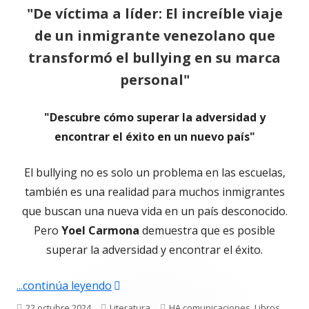
"De víctima a líder: El increíble viaje
de un inmigrante venezolano que
transformó el bullying en su marca
personal"
"Descubre cómo superar la adversidad y
encontrar el éxito en un nuevo país"
El bullying no es solo un problema en las escuelas,
también es una realidad para muchos inmigrantes
que buscan una nueva vida en un país desconocido.
Pero
Yoel Carmona
demuestra que es posible
superar la adversidad y encontrar el éxito.
"«De víctima a líder: El increíble via
...continúa leyendo
Publicado
Categorías
Etiquetas
22 octubre 2024
Literatura
HA comunicaciones
,
Libros