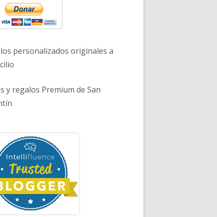
los personalizados originales a
ilio
es y regalos Premium de San
ntín
, toc – Tony Jiménez