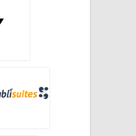
rra
eral
ncipal