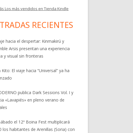
ás Los más vendidos en Tienda Kindle
TRADAS RECIENTES
aje hacia el despertar: Kinmakirú y
ble Arsis presentan una experiencia
a y visual sin fronteras
 Kito: El viaje hacia “Universal” ya ha
nzado
DERNO publica Dark Sessions Vol. I y
ia «Lavapiés» en pleno verano de
ales
sábado el 12º Boina Fest multiplicará
0 los habitantes de Arenillas (Soria) con