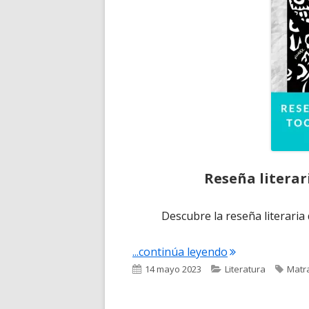
Reseña literar
Descubre la reseña literaria 
"Reseña literari
...continúa leyendo
Publicado
Categorías
Etiqu
14 mayo 2023
Literatura
Matr
el