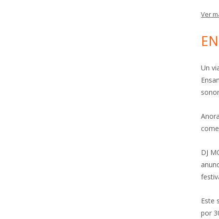
Ver m
EN
Un vi
Ensam
sonor
Anora
come
DJ MO
anunc
festiv
Este 
por 3