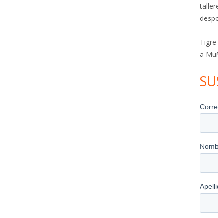
talle
despo
Tigre
a Mu
SU