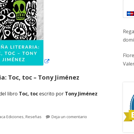
ventana
nueva
Rega
domic
Flor
Vale
ia: Toc, toc – Tony Jiménez
del libro
Toc, toc
escrito por
Tony Jiménez
a: Toc, toc – Tony Jiménez"
etas
para Reseña literaria: Toc
aca Ediciones
,
Reseñas
Deja un comentario