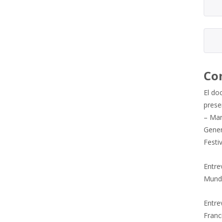
Co
El do
prese
– Mar
Gener
Festi
Entre
Mund
Entrev
Franc