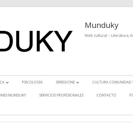
Munduky
Web cultural – Literatura, 
ICA
PSICOLOGÍA
SERIES/CINE
CULTURA COMUNIDAD 
ICIAS MUSICALES
SERIES
ONES MUNDUKY
SERVICIOS PROFESIONALES
CONTACTO
P
EO ENTREVISTAS
CINE
REVISTAS MUSICALES
S