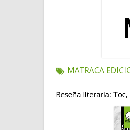
RELATOS
POESÍA
PENSAMIENTOS
ETIQUETA:
MATRACA EDICI
Reseña literaria: Toc