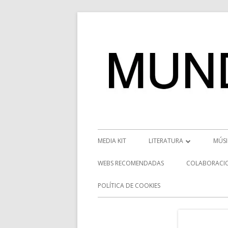
Saltar
al
contenido
Menú
MEDIA KIT
LITERATURA
MÚS
principal
RESEÑAS
NOT
WEBS RECOMENDADAS
COLABORACI
NOVEDADES
VÍD
POLÍTICA DE COOKIES
ENTREVISTAS LITERARIAS
ENT
DESCUBRIENDO ESCRITORE