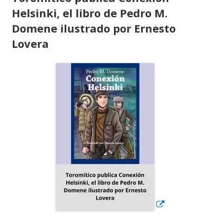
Helsinki, el libro de Pedro M.
Domene ilustrado por Ernesto
Lovera
Abrir
en
una
ventana
nueva