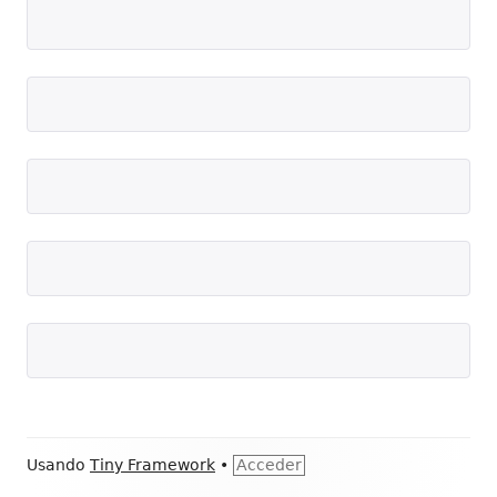
Contenido
Usando
Tiny Framework
•
Acceder
del