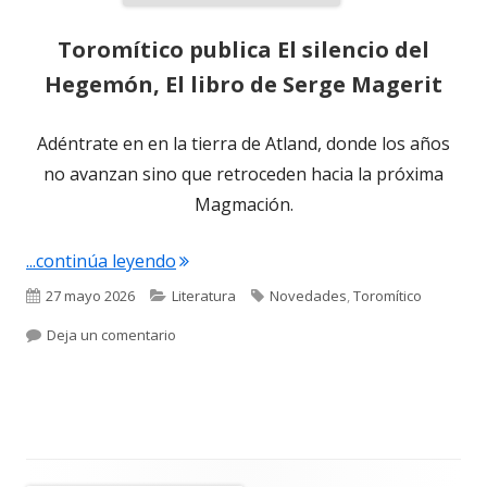
Toromítico publica El silencio del
Hegemón, El libro de Serge Magerit
Adéntrate en en la tierra de Atland, donde los años
no avanzan sino que retroceden hacia la próxima
Magmación.
"Toromítico publica El silencio del He
...continúa leyendo
Publicado
Categorías
Etiquetas
27 mayo 2026
Literatura
Novedades
,
Toromítico
el
para Toromítico publica El silencio del Hegemón,
Deja un comentario