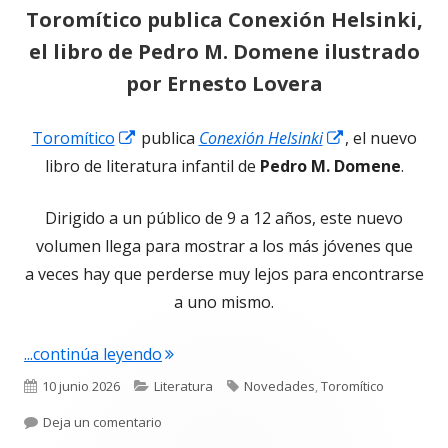
Toromítico publica Conexión Helsinki,
el libro de Pedro M. Domene ilustrado
por Ernesto Lovera
Abrir
Abrir
Toromítico
publica
Conexión Helsinki
, el nuevo
en
en
libro de literatura infantil de
Pedro M. Domene
.
una
una
Dirigido a un público de 9 a 12 años, este nuevo
ventana
ventana
volumen llega para mostrar a los más jóvenes que
nueva
nueva
a veces hay que perderse muy lejos para encontrarse
a uno mismo.
"Toromítico publica Conexión Helsinki
...continúa leyendo
Publicado
Categorías
Etiquetas
10 junio 2026
Literatura
Novedades
,
Toromítico
el
para Toromítico publica Conexión Helsinki, el 
Deja un comentario