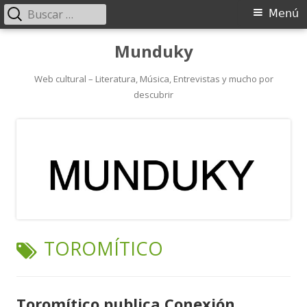
Buscar:
Menú
Menú
principal
Saltar
Munduky
al
contenido
Web cultural – Literatura, Música, Entrevistas y mucho por
descubrir
ETIQUETA:
TOROMÍTICO
Toromítico publica Conexión