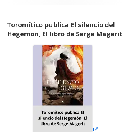
Toromítico publica El silencio del
Hegemón, El libro de Serge Magerit
Abrir
en
una
ventana
nueva