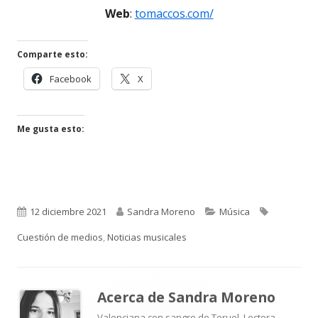
Web
:
tomaccos.com/
una
nueva
ventana
nueva
Comparte esto:
Abrir
Abrir
Facebook
X
en
en
una
una
ventana
ventana
Me gusta esto:
nueva
nueva
Publicado
Autor
Categorías
Etiquetas
12 diciembre 2021
Sandra Moreno
Música
el
Cuestión de medios
,
Noticias musicales
Acerca de
Sandra Moreno
Valenciana con sangre de Teruel. Lectora,