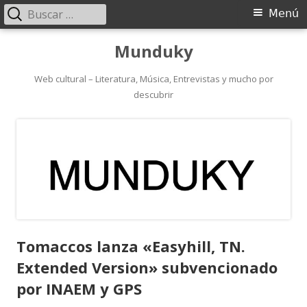
Buscar:
Menú
Menú
principal
Saltar
Munduky
al
contenido
Web cultural – Literatura, Música, Entrevistas y mucho por
descubrir
Tomaccos lanza «Easyhill, TN.
Extended Version» subvencionado
por INAEM y GPS