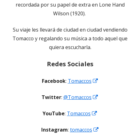
recordada por su papel de extra en Lone Hand
Wilson (1920).
Su viaje les llevará de ciudad en ciudad vendiendo
Tomacco y regalando su música a todo aquel que
quiera escucharla.
Redes Sociales
Abrir
Facebook
:
Tomaccos
en
Abrir
Twitter
:
@Tomaccos
una
en
ventana
Abrir
YouTube
:
Tomaccos
una
nueva
en
ventana
Abrir
Instagram
:
tomaccos
una
nueva
en
ventana