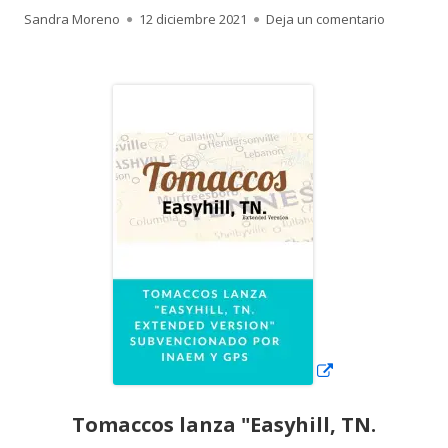
Autor
Publicado
para Toma
Sandra Moreno
12 diciembre 2021
Deja un comentario
el
Abrir
en
una
ventana
nueva
Tomaccos lanza "Easyhill, TN.