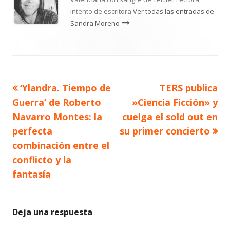
intento de escritora
Ver todas las entradas de
Sandra Moreno
Artículo
Artículo
‘Ylandra. Tiempo de
TERS publica
Navegación
anterior
siguiente
Guerra’ de Roberto
»Ciencia Ficción» y
de
Navarro Montes: la
cuelga el sold out en
perfecta
su primer concierto
entradas
combinación entre el
conflicto y la
fantasía
Deja una respuesta