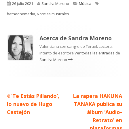
Publicado
Autor
Categorías
Etiquetas
26 julio 2021
Sandra Moreno
Música
el
betheonemedia
,
Noticias musicales
Acerca de
Sandra Moreno
Valenciana con sangre de Teruel. Lectora,
intento de escritora
Ver todas las entradas de
Sandra Moreno
Artículo
Artículo
‘Te Estás Pillando’,
La rapera HAKUNA
Navegación
anterior
siguiente
lo nuevo de Hugo
TANAKA publica su
de
Castejón
álbum ‘Audio-
Retrato’ en
entradas
plataformas