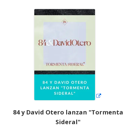
el
Abrir
en
una
ventana
nueva
84 y David Otero lanzan "Tormenta
Sideral"