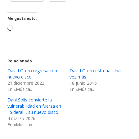
en
en
una
una
ventana
ventana
Me gusta esto:
nueva
nueva
Cargando...
Relacionado
David Otero regresa con
David Otero estrena: Una
nuevo disco
vez más
21 diciembre 2023
18 junio 2016
En «Música»
En «Música»
Dani Solís convierte la
vulnerabilidad en fuerza en
¨Sideral¨, su nuevo disco
4 marzo 2026
En «Música»