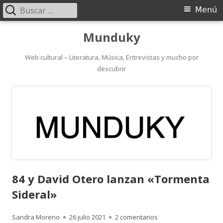
Buscar:
Menú
Menú
principal
Saltar
Munduky
al
contenido
Web cultural – Literatura, Música, Entrevistas y mucho por
descubrir
84 y David Otero lanzan «Tormenta
Sideral»
Autor
Publicado
en 84 y David Otero 
Sandra Moreno
26 julio 2021
2 comentarios