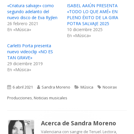
«Criatura salvaje» como
ISABEL AAIÚN PRESENTA
segundo adelanto del
«TODO LO QUE AMÉ» EN
nuevo disco de Eva Ryjlen
PLENO ÉXITO DE LA GIRA
26 febrero 2021
POTRA SALVAJE 2025
En «Música»
10 diciembre 2025
En «Música»
Carletti Porta presenta
nuevo videoclip «NO ES
TAN GRAVE»
29 diciembre 2019
En «Música»
Publicado
Autor
Categorías
Etiquetas
6 abril 2021
Sandra Moreno
Música
Nooirax
el
Producciones
,
Noticias musicales
Acerca de
Sandra Moreno
Valenciana con sangre de Teruel. Lectora,