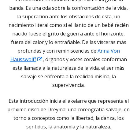
ventana
ventana
venta
banda. Es una oda sobre la confrontación de la vida,
nueva
nueva
nueva
la superación ante los obstáculos de esta, un
nacimiento literal como si el llanto de un bebé recién
nacido fuese el grito de guerra ante el horizonte,
fuera del calor y lo entrañable. De las vísceras más
profundas y con reminiscencias de
Anna Von
Abrir
Hausswolff
, órganos y voces corales conforman
en
esta llamada a la naturaleza de la vida, el ser más
una
salvaje se enfrenta a la realidad misma, la
ventana
supervivencia.
nueva
Esta introducción inicia el akelarre que representa el
próximo disco de Dreyma: una coreografía salvaje, en
torno a conceptos como la libertad, la danza, los
sentidos, la anatomía y la naturaleza.