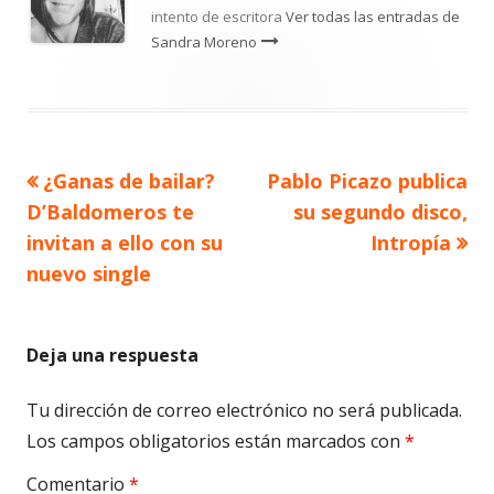
intento de escritora
Ver todas las entradas de
Sandra Moreno
Artículo
Artículo
¿Ganas de bailar?
Pablo Picazo publica
Navegación
anterior
siguiente
D’Baldomeros te
su segundo disco,
de
invitan a ello con su
Intropía
nuevo single
entradas
Deja una respuesta
Tu dirección de correo electrónico no será publicada.
Los campos obligatorios están marcados con
*
Comentario
*