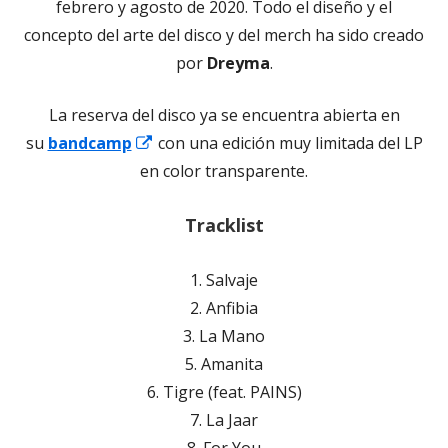
en
febrero y agosto de 2020. Todo el diseño y el
una
concepto del arte del disco y del merch ha sido creado
ventana
por
Dreyma
.
nueva
La reserva del disco ya se encuentra abierta en
Abrir
su
bandcamp
con una edición muy limitada del LP
en
en color transparente.
una
Tracklist
ventana
nueva
1. Salvaje
2. Anfibia
3. La Mano
5. Amanita
6. Tigre (feat. PAINS)
7. La Jaar
8. For You