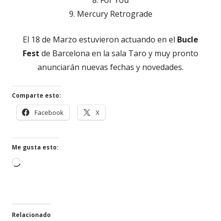
9. Mercury Retrograde
El 18 de Marzo estuvieron actuando en el
Bucle
Fest
de Barcelona en la sala Taro y muy pronto
anunciarán nuevas fechas y novedades.
Comparte esto:
Abrir
Abrir
Facebook
X
en
en
una
una
ventana
ventana
Me gusta esto:
nueva
nueva
Cargando...
Relacionado