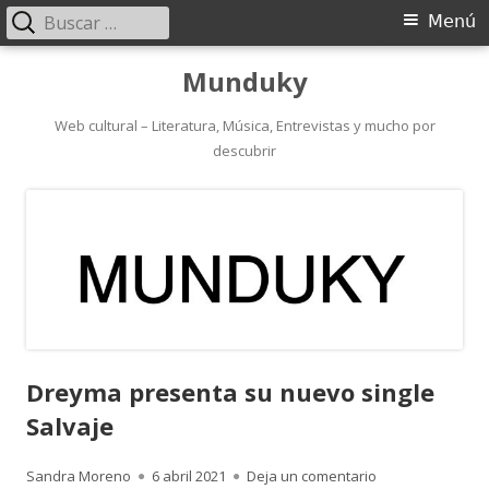
Buscar:
Menú
Menú
principal
Saltar
Munduky
al
contenido
Web cultural – Literatura, Música, Entrevistas y mucho por
descubrir
Dreyma presenta su nuevo single
Salvaje
Autor
Publicado
para Dreyma pres
Sandra Moreno
6 abril 2021
Deja un comentario