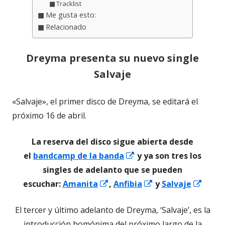
Tracklist
Me gusta esto:
Relacionado
Dreyma presenta su nuevo single
Salvaje
«Salvaje», el primer disco de Dreyma, se editará el
próximo 16 de abril.
La reserva del disco sigue abierta desde
Abrir
el
bandcamp de la banda
y ya son tres los
en
singles de adelanto que se pueden
Abrir
una
Abrir
Abrir
escuchar:
Amanita
,
Anfibia
y
Salvaje
en
ventana
en
en
El tercer y último adelanto de Dreyma, ‘Salvaje’, es la
una
nueva
una
una
introducción homónima del próximo largo de la