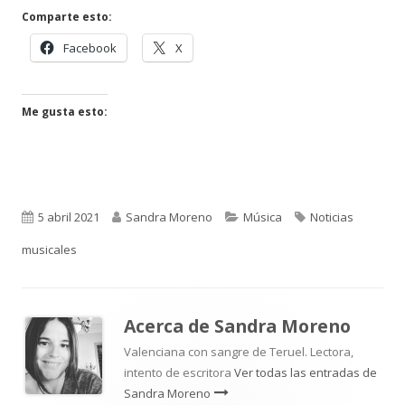
Comparte esto:
Abrir
Abrir
Facebook
X
en
en
una
una
ventana
ventana
Me gusta esto:
nueva
nueva
Publicado
Autor
Categorías
Etiquetas
5 abril 2021
Sandra Moreno
Música
Noticias
el
musicales
Acerca de
Sandra Moreno
Valenciana con sangre de Teruel. Lectora,
intento de escritora
Ver todas las entradas de
Sandra Moreno