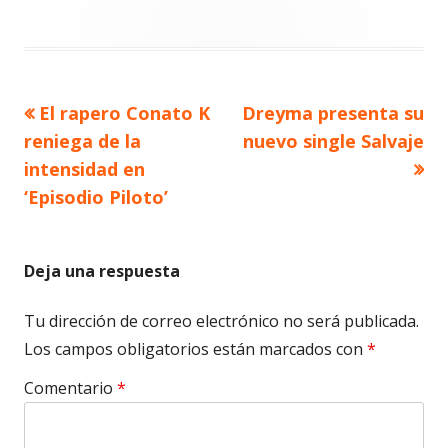
Artículo
Artículo
El rapero Conato K
Dreyma presenta su
Navegación
anterior
siguiente
reniega de la
nuevo single Salvaje
de
intensidad en
‘Episodio Piloto’
entradas
Deja una respuesta
Tu dirección de correo electrónico no será publicada.
Los campos obligatorios están marcados con
*
Comentario
*