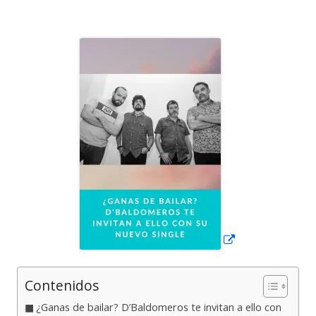
el
Abrir
en
una
ventana
nueva
Contenidos
¿Ganas de bailar? D’Baldomeros te invitan a ello con