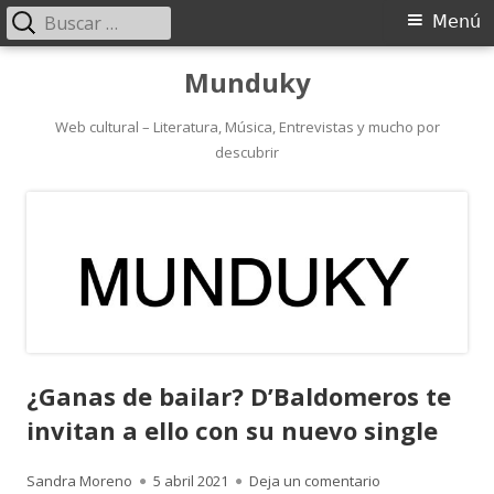
Buscar:
Menú
Menú
principal
Saltar
Munduky
al
contenido
Web cultural – Literatura, Música, Entrevistas y mucho por
descubrir
¿Ganas de bailar? D’Baldomeros te
invitan a ello con su nuevo single
Autor
Publicado
para ¿Ganas de b
Sandra Moreno
5 abril 2021
Deja un comentario