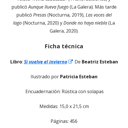
publicó
Aunque llueva fuego
(La Galera). Más tarde
publicó
Presas
(Nocturna, 2019),
Las voces del
lago
(Nocturna, 2020) y
Donde no haya niebla
(La
Galera, 2020).
Ficha técnica
Abrir
Libro
:
Si vuelve el invierno
De
Beatriz Esteban
en
Ilustrado por
Patricia Esteban
una
ventana
Encuadernación: Rústica con solapas
nueva
Medidas: 15,0 x 21,5 cm
Páginas: 456