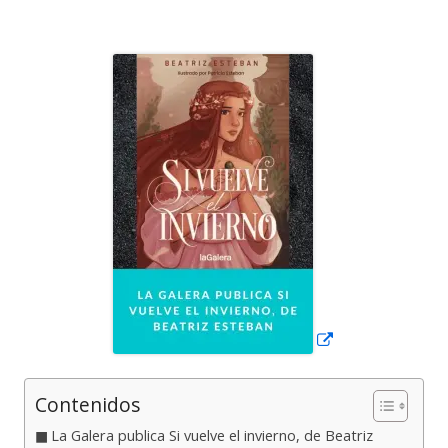
el
Abrir
en
una
ventana
nueva
Contenidos
La Galera publica Si vuelve el invierno, de Beatriz