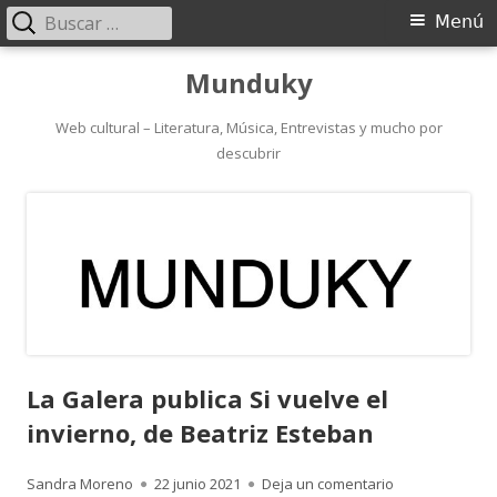
Buscar:
Menú
Menú
principal
Saltar
Munduky
al
contenido
Web cultural – Literatura, Música, Entrevistas y mucho por
descubrir
La Galera publica Si vuelve el
invierno, de Beatriz Esteban
Autor
Publicado
para La Galera 
Sandra Moreno
22 junio 2021
Deja un comentario