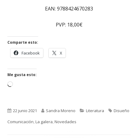
EAN: 9788424670283
PVP: 18,00€
Comparte esto:
Abrir
Abrir
Facebook
X
en
en
una
una
ventana
ventana
Me gusta esto:
nueva
nueva
Cargando...
Publicado
Autor
Categorías
Etiquetas
22 junio 2021
Sandra Moreno
Literatura
Disueño
el
Comunicación
,
La galera
,
Novedades