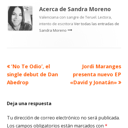
Acerca de
Sandra Moreno
Valenciana con sangre de Teruel. Lectora,
intento de escritora
Ver todas las entradas de
Sandra Moreno
Artículo
Artículo
‘No Te Odio’, el
Jordi Maranges
Navegación
anterior
siguiente
single debut de Dan
presenta nuevo EP
de
Abedrop
«David y Jonatán»
entradas
Deja una respuesta
Tu dirección de correo electrónico no será publicada.
Los campos obligatorios están marcados con
*