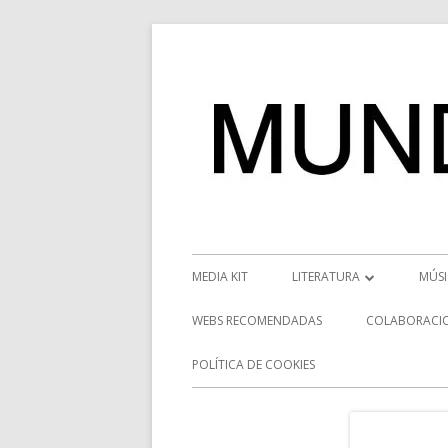
Saltar
al
contenido
Menú
MEDIA KIT
LITERATURA
MÚS
principal
RESEÑAS
NOT
WEBS RECOMENDADAS
COLABORACI
NOVEDADES
VÍD
POLÍTICA DE COOKIES
ENTREVISTAS LITERARIAS
ENT
DESCUBRIENDO ESCRITORE