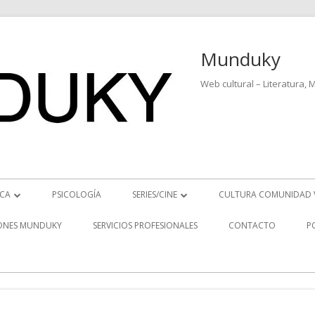
Munduky
Web cultural – Literatura, 
ICA
PSICOLOGÍA
SERIES/CINE
CULTURA COMUNIDAD 
ICIAS MUSICALES
SERIES
ONES MUNDUKY
SERVICIOS PROFESIONALES
CONTACTO
P
EO ENTREVISTAS
CINE
REVISTAS MUSICALES
S