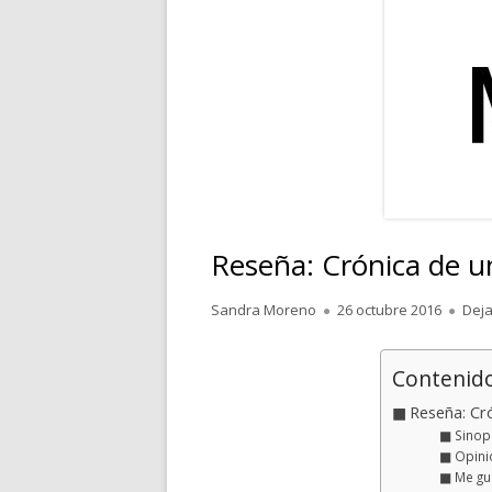
RELATOS
POESÍA
PENSAMIENTOS
Reseña: Crónica de un
Autor
Publicado
Sandra Moreno
26 octubre 2016
Deja
el
Contenid
Reseña: Cró
Sinop
Opini
Me gu