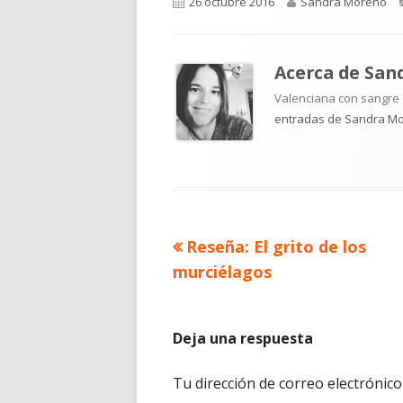
Publicado
Autor
26 octubre 2016
Sandra Moreno
el
Acerca de
San
Valenciana con sangre d
entradas de Sandra M
Artículo
Reseña: El grito de los
Navegación
anterior
murciélagos
de
entradas
Deja una respuesta
Tu dirección de correo electrónico