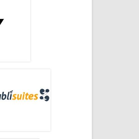
rra
eral
ncipal