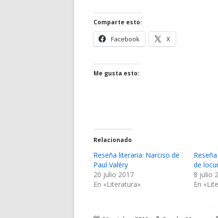
Comparte esto:
Abrir
Abrir
Facebook
X
en
en
una
una
ventana
ventana
Me gusta esto:
nueva
nueva
Relacionado
Reseña literaria: Narciso de
Reseña 
Paul Valéry
de locu
20 julio 2017
8 julio
En «Literatura»
En «Lit