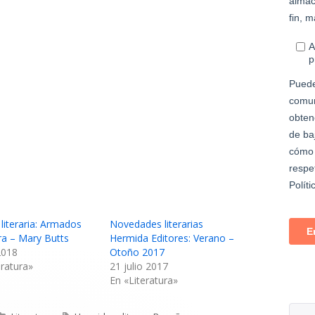
ventana
nueva
literaria: Armados
Novedades literarias
ra – Mary Butts
Hermida Editores: Verano –
 2018
Otoño 2017
eratura»
21 julio 2017
En «Literatura»