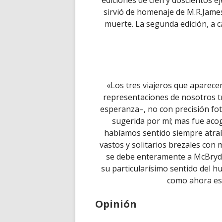
ediciones de cien y doscientos e
sirvió de homenaje de M.R.Jam
muerte. La segunda edición, a c
«Los tres viajeros que aparec
representaciones de nosotros t
esperanza–, no con precisión foto
sugerida por mí; mas fue aco
habíamos sentido siempre atraíd
vastos y solitarios brezales con 
se debe enteramente a McBryde
su particularísimo sentido del hu
como ahora es 
Opinión