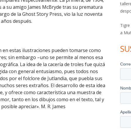
jemplares respectivamente. La primera, de 1904,
talle
es a su amigo James McBryde tras su prematura
despo
argo de la Ghost Story Press, vio la luz noventa
años después.
Tigre
a Mu
SU
en en estas ilustraciones pueden tomarse como
res; sin embargo –uno se permite al menos esa
gráfica. La idea de la cacería de troles fue quizá
gida con general entusiasmo, pues todos nos
os por el folclore de Jutlandia, que puebla sus
muchos seres extraños. El desarrollo de esta idea
, y ofrece como característica una muestra de
mor, tanto en los dibujos como en el texto, tal y
posible apreciar». M. R. James