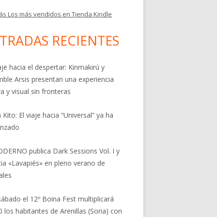
ás Los más vendidos en Tienda Kindle
TRADAS RECIENTES
aje hacia el despertar: Kinmakirú y
ble Arsis presentan una experiencia
a y visual sin fronteras
 Kito: El viaje hacia “Universal” ya ha
nzado
DERNO publica Dark Sessions Vol. I y
ia «Lavapiés» en pleno verano de
ales
sábado el 12º Boina Fest multiplicará
0 los habitantes de Arenillas (Soria) con