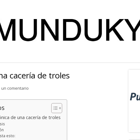
a cacería de troles
Ba
lat
para Reseña: Crónica de una cacería de troles
 un comentario
pri
os
nica de una cacería de troles
sis
ón
sta esto: