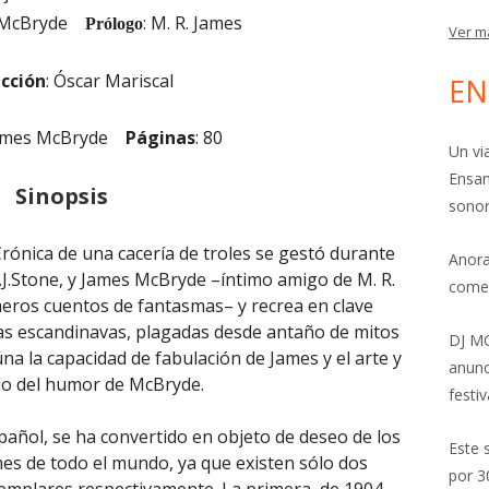
s McBryde
: M. R. James
Prólogo
Ver m
cción
: Óscar Mariscal
EN
James McBryde
Páginas
: 80
Un vi
Ensam
Sinopsis
sonor
rónica de una cacería de troles se gestó durante
Anora
.J.Stone, y James McBryde –íntimo amigo de M. R.
come
meros cuentos de fantasmas– y recrea en clave
ras escandinavas, plagadas desde antaño de mitos
DJ MO
úna la capacidad de fabulación de James y el arte y
anunc
ido del humor de McBryde.
festiv
spañol, se ha convertido en objeto de deseo de los
Este 
mes de todo el mundo, ya que existen sólo dos
por 3