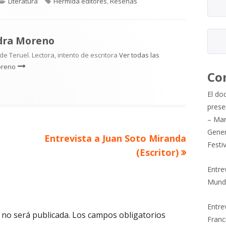
Categorías
Etiquetas
Literatura
Hermida editores
,
Reseñas
dra Moreno
e Teruel. Lectora, intento de escritora
Ver todas las
oreno
Co
El do
prese
– Mar
Gener
Artículo
Entrevista a Juan Soto Miranda
Festi
siguiente
(Escritor)
Entre
Mund
Entrev
 no será publicada.
Los campos obligatorios
Franc