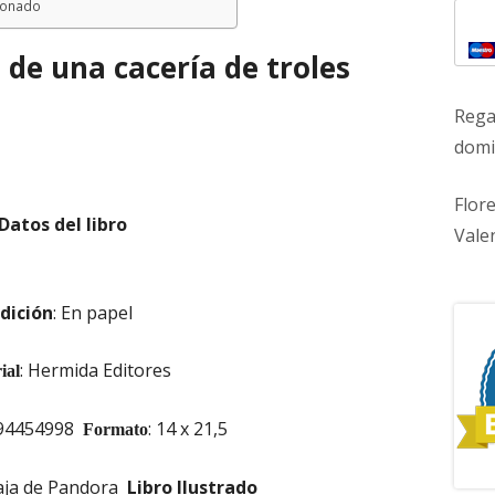
ionado
 de una cacería de troles
Rega
domic
Flor
Datos del libro
Vale
Edición
: En papel
: Hermida Editores
ial
494454998
: 14 x 21,5
Formato
Caja de Pandora
Libro Ilustrado