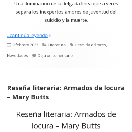
Una iluminación de la delgada línea que a veces
separa los inexpertos amores de juventud del
suicidio y la muerte.
"El Club del Quince de Masahiro Mita"
...continúa leyendo
Publicado
Categorías
Etiquetas
9 febrero 2023
Literatura
Hermida editores
,
el
para El Club del Quince de Masah
Novedades
Deja un comentario
Reseña literaria: Armados de locura
– Mary Butts
Reseña literaria: Armados de
locura – Mary Butts