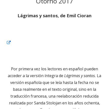
Otorño 2017
Lágrimas y santos, de Emil Cioran
Abrir
en
una
ventana
Por primera vez los lectores en español pueden
nueva
acceder a la versión íntegra de
Lágrimas y santos.
La
versión española que se leía hasta la fecha no se
basa realmente en el texto original, sino en la
traducción francesa, una reelaboración reducida
realizada por Sanda Stolojan en los años ochenta,