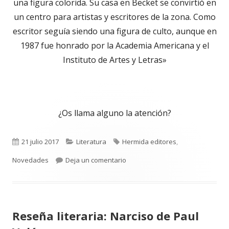
una figura colorida. Su casa en Becket se convirtió en
un centro para artistas y escritores de la zona. Como
escritor seguía siendo una figura de culto, aunque en
1987 fue honrado por la Academia Americana y el
Instituto de Artes y Letras»
¿Os llama alguno la atención?
Publicado
Categorías
Etiquetas
21 julio 2017
Literatura
Hermida editores
,
el
para Novedades literarias Hermi
Novedades
Deja un comentario
Reseña literaria: Narciso de Paul