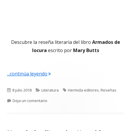
Descubre la reseña literaria del libro
Armados de
locura
escrito por
Mary Butts
"Reseña literaria: Armados de locura 
...continúa leyendo
Publicado
Categorías
Etiquetas
8 julio 2018
Literatura
Hermida editores
,
Reseñas
el
para Reseña literaria: Armados de locura – Mar
Deja un comentario