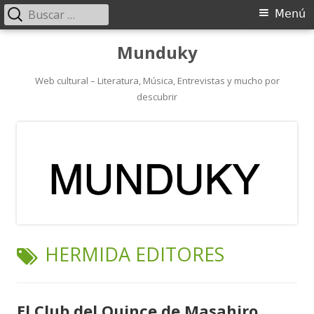
Buscar:
Menú
Menú
principal
Saltar
Munduky
al
contenido
Web cultural – Literatura, Música, Entrevistas y mucho por
descubrir
ETIQUETA:
HERMIDA EDITORES
El Club del Quince de Masahiro