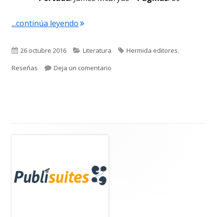
"Reseña: Crónica de una cacería de tro
...continúa leyendo
Publicado
Categorías
Etiquetas
26 octubre 2016
Literatura
Hermida editores
,
el
para Reseña: Crónica de una cacería
Reseñas
Deja un comentario
Barra
lateral
principal