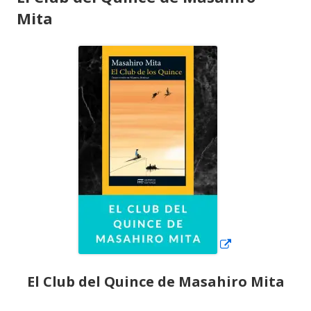
Mita
Abrir
en
una
ventana
nueva
El Club del Quince de Masahiro Mita