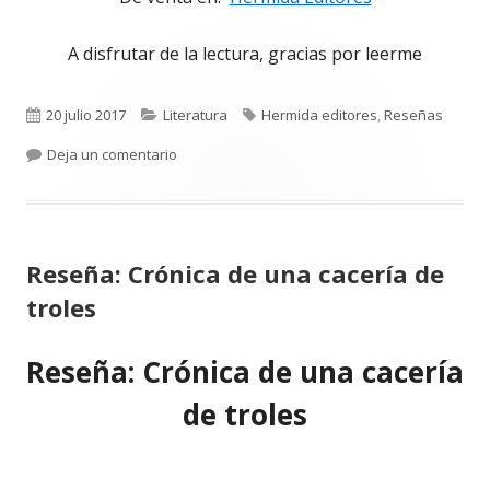
A disfrutar de la lectura, gracias por leerme
Publicado
Categorías
Etiquetas
20 julio 2017
Literatura
Hermida editores
,
Reseñas
el
para Reseña literaria: Narciso de Paul Valéry
Deja un comentario
Reseña: Crónica de una cacería de
troles
Reseña: Crónica de una cacería
de troles