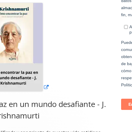
Abrir
en
una
ventana
nueva
az en un mundo desafiante - J.
rishnamurti