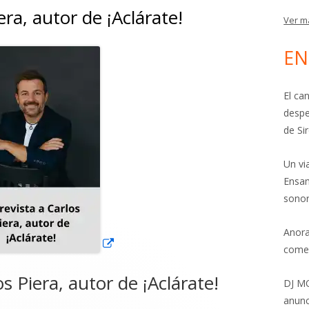
era, autor de ¡Aclárate!
Ver m
EN
Abrir
en
una
El ca
ventana
despe
de Si
nueva
Un vi
Ensam
sonor
Anora
come
s Piera, autor de ¡Aclárate!
DJ MO
anunc