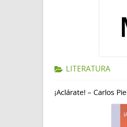
RELATOS
POESÍA
PENSAMIENTOS
CATEGORÍA:
LITERATURA
¡Aclárate! – Carlos Pie