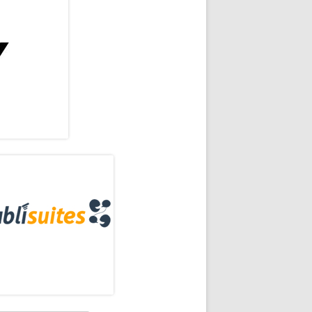
rra
eral
ncipal