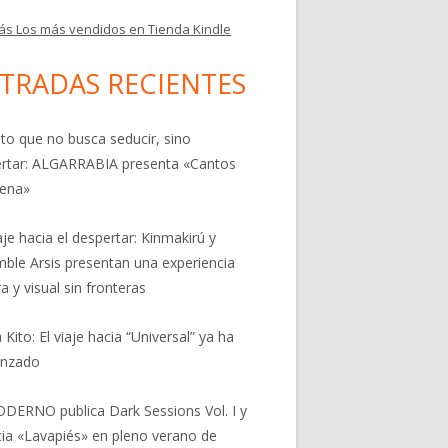
ás Los más vendidos en Tienda Kindle
TRADAS RECIENTES
nto que no busca seducir, sino
rtar: ALGARRABIA presenta «Cantos
rena»
aje hacia el despertar: Kinmakirú y
ble Arsis presentan una experiencia
a y visual sin fronteras
 Kito: El viaje hacia “Universal” ya ha
nzado
DERNO publica Dark Sessions Vol. I y
ia «Lavapiés» en pleno verano de