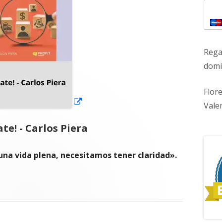
ventana
nueva
Rega
domic
Flor
Vale
ate! - Carlos Piera
una vida plena, necesitamos tener claridad».
los Piera"