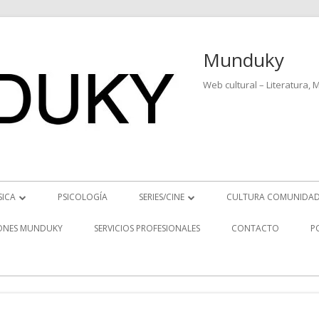
Munduky
Web cultural – Literatura, 
ICA
PSICOLOGÍA
SERIES/CINE
CULTURA COMUNIDAD
OTICIAS MUSICALES
SERIES
ONES MUNDUKY
SERVICIOS PROFESIONALES
CONTACTO
P
ÍDEO ENTREVISTAS
CINE
NTREVISTAS MUSICALES
S