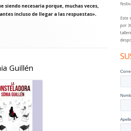
festiv
gue siendo necesaria porque, muchas veces,
antes incluso de llegar a las respuestas
».
Este 
por 3
rlos Piera, autor de ¡Aclárate!"
talle
despo
SU
ia Guillén
Abrir
en
una
ventana
nueva