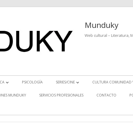
Munduky
Web cultural – Literatura, 
ICA
PSICOLOGÍA
SERIES/CINE
CULTURA COMUNIDAD 
ICIAS MUSICALES
SERIES
ONES MUNDUKY
SERVICIOS PROFESIONALES
CONTACTO
P
EO ENTREVISTAS
CINE
REVISTAS MUSICALES
S