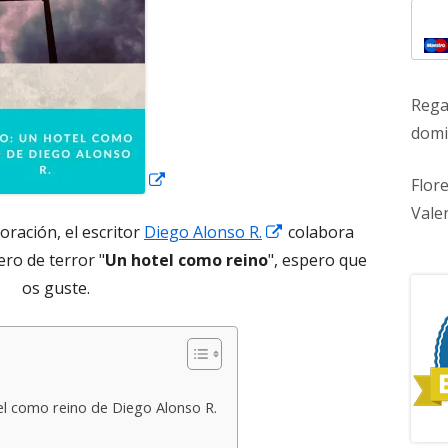
nueva
Rega
domic
Flor
Vale
Abrir
ación, el escritor
Diego Alonso R.
colabora
en
ero de terror "
Un hotel como reino
", espero que
una
os guste.
ventana
nueva
el como reino de Diego Alonso R.
: