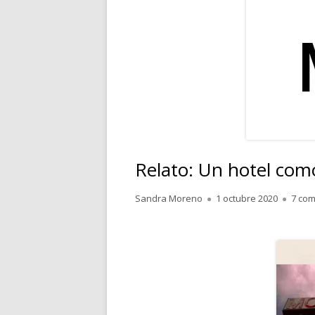
RELATOS
POESÍA
PENSAMIENTOS
Relato: Un hotel com
Autor
Publicado
Sandra Moreno
1 octubre 2020
7 com
el