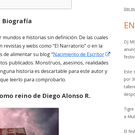
Ver m
Biografía
EN
r mundos e historias sin definición. De las cuales
DJ MO
 revistas y webs como “El Narratorio” o en la
anunc
 de alimentar su blog “
Nacimiento de Escritor
festiv
latos publicados. Monstruos, asesinos, realidades
Ninguna historia es descartable para este autor y
Este 
que leerlo para comprobarlo.
por 3
talle
despo
como reino de Diego Alonso R.
Tigre
Abrir
a Mu
en
una
El fe