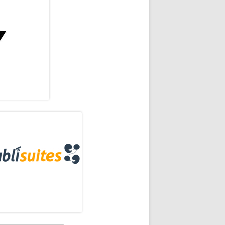
rra
eral
ncipal