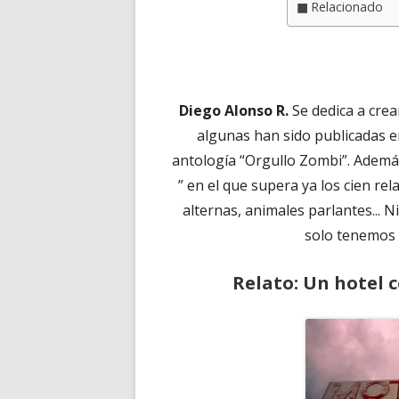
Relacionado
Diego Alonso R.
Se dedica a crea
algunas han sido publicadas en
antología “Orgullo Zombi”. Además
Abrir
” en el que supera ya los cien re
en
alternas, animales parlantes... 
una
solo tenemos 
ventana
Relato: Un hotel 
nueva