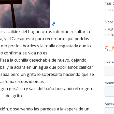
ventana
músic
nueva
una c
Nace
progr
 la calidez del hogar, otros intentan resaltar la
local
, y el Caesar está para recordarte que podrías
ucio por los bordes y la toalla desgastada que lo
SU
lo confirma; su vida no es
Pasa la cuchilla desechable de nuevo, dejando
rba, y la aclara en un agua que podríamos calificar
sada pero un grito lo sobresalta haciendo que se
Blasfema en dos idiomas
 agua grisácea y sale del baño buscando el origen
del grito.
ación, observando las paredes a la espera de un