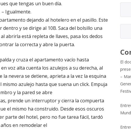
pues que tengas un buen día.
– Igualmente.
apartamento dejando al hotelero en el pasillo. Este
 dentro y se dirige al 10B. Saca del bolsillo una
al abrirla está repleta de llaves, pasa los dedos
ntrar la correcta y abre la puerta.
Co
espalda y cruza el apartamento vacío hasta
El do
y en voz alta cuenta los azulejos a su derecha, al
prese
e la nevera se detiene, aprieta a la vez la esquina
– Mar
el mismo azulejo hasta que suena un click. Empuja
Gener
Festi
ombro y la pared se abre
s, prende un interruptor y cierra la compuerta
Entre
 que el mismo ha construido. Desde esos oscuros
Mund
r parte del hotel, pero no fue tarea fácil, tardó
 años en remodelar el
Entrev