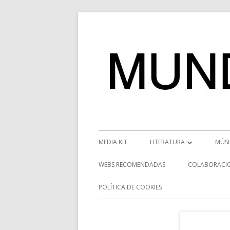
Saltar
al
contenido
Menú
MEDIA KIT
LITERATURA
MÚS
principal
RESEÑAS
NOT
WEBS RECOMENDADAS
COLABORACI
NOVEDADES
VÍD
POLÍTICA DE COOKIES
ENTREVISTAS LITERARIAS
ENT
DESCUBRIENDO ESCRITORE