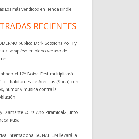
ás Los más vendidos en Tienda Kindle
TRADAS RECIENTES
DERNO publica Dark Sessions Vol. I y
ia «Lavapiés» en pleno verano de
ales
sábado el 12º Boina Fest multiplicará
0 los habitantes de Arenillas (Soria) con
res, humor y música contra la
blación
 y Diamante «Gira Año Piramidal» junto
ñeca Rusa
stival internacional SONAFILM llevará la