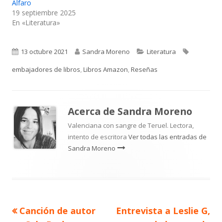
Alfaro
19 septiembre 2025
En «Literatura»
Publicado
Autor
Categorías
Etiquetas
13 octubre 2021
Sandra Moreno
Literatura
el
embajadores de libros
,
Libros Amazon
,
Reseñas
Acerca de
Sandra Moreno
Valenciana con sangre de Teruel. Lectora,
intento de escritora
Ver todas las entradas de
Sandra Moreno
Artículo
Artículo
Canción de autor
Entrevista a Leslie G,
Navegación