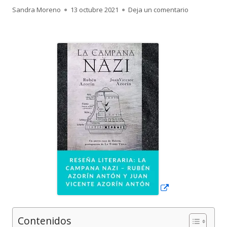
Autor
Publicado
para Reseña 
Sandra Moreno
13 octubre 2021
Deja un comentario
el
Abrir
en
una
ventana
nueva
Contenidos