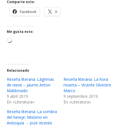
ventana
Comparte esto:
nueva
Abrir
Abrir
Facebook
X
en
en
una
una
ventana
ventana
Me gusta esto:
nueva
nueva
Cargando...
Relacionado
Reseña literaria: Lágrimas
Reseña literaria: La hora
de nieve – Jaume Anton
muerta – Vicente Silvestre
Maldonado
Marco
9 abril 2019
9 septiembre 2019
En «Literatura»
En «Literatura»
Reseña literaria: La sombra
del hereje: Misterio en
Antioquía – José Vicente