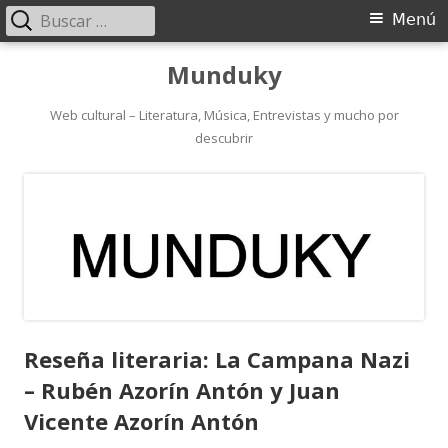
Buscar:
Menú
Menú
principal
Saltar
Munduky
al
contenido
Web cultural – Literatura, Música, Entrevistas y mucho por
descubrir
Reseña literaria: La Campana Nazi
– Rubén Azorín Antón y Juan
Vicente Azorín Antón